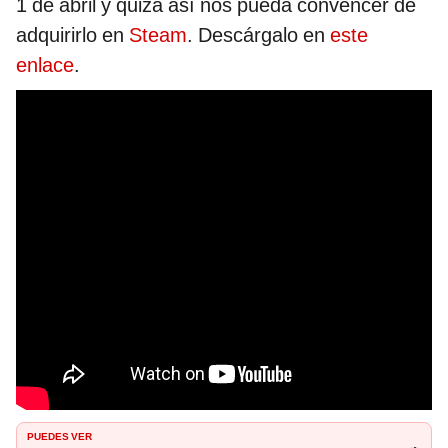
1 de abril y quizá así nos pueda convencer de
adquirirlo en
Steam
. Descárgalo en
este
enlace
.
PUEDES VER