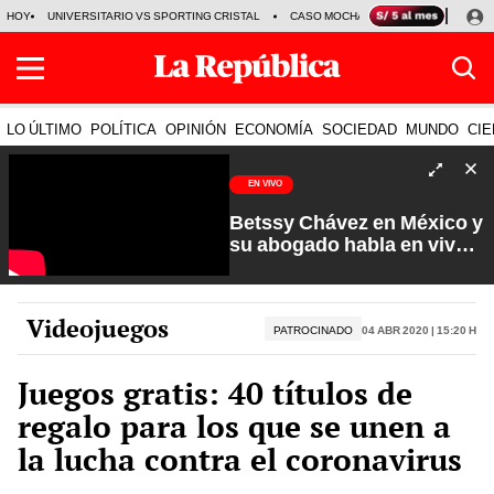
HOY
UNIVERSITARIO VS SPORTING CRISTAL
CASO MOCHASUELDOS
MIGUEL
LO ÚLTIMO
POLÍTICA
OPINIÓN
ECONOMÍA
SOCIEDAD
MUNDO
CIE
EN VIVO
Betssy Chávez en México y
su abogado habla en vivo |
Que No Se Te Olvide con
Carlos Cornejo
Videojuegos
PATROCINADO
04 Abr 2020 | 15:20 h
Juegos gratis: 40 títulos de
regalo para los que se unen a
la lucha contra el coronavirus