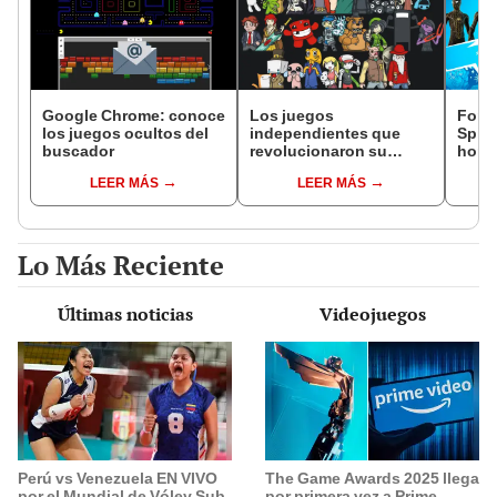
Google Chrome: conoce
Los juegos
Fortn
los juegos ocultos del
independientes que
Spid
buscador
revolucionaron su
home
categoría
llega
LEER MÁS
LEER MÁS
Lo Más Reciente
Últimas noticias
Videojuegos
Perú vs Venezuela EN VIVO
The Game Awards 2025 llega
por el Mundial de Vóley Sub
por primera vez a Prime