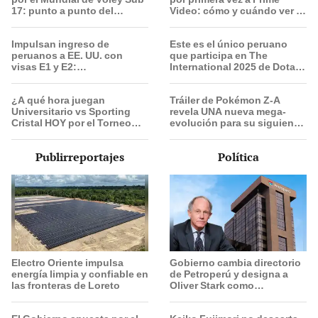
17: punto a punto del
Video: cómo y cuándo ver el
partido
evento
Impulsan ingreso de
Este es el único peruano
peruanos a EE. UU. con
que participa en The
visas E1 y E2:
International 2025 de Dota 2
emprendedores y pymes
con el equipo Heroic
serían los más beneficiados
¿A qué hora juegan
Tráiler de Pokémon Z-A
Universitario vs Sporting
revela UNA nueva mega-
Cristal HOY por el Torneo
evolución para su siguiente
Clausura de la Liga 1 2026?
juego
Publirreportajes
Política
Electro Oriente impulsa
Gobierno cambia directorio
energía limpia y confiable en
de Petroperú y designa a
las fronteras de Loreto
Oliver Stark como
presidente de la empresa
estatal