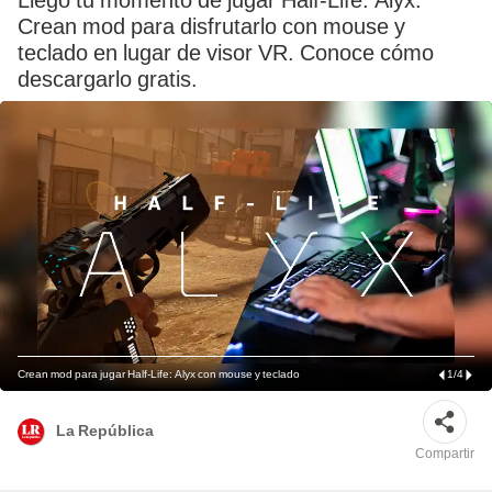
Llegó tu momento de jugar Half-Life: Alyx.
Crean mod para disfrutarlo con mouse y
teclado en lugar de visor VR. Conoce cómo
descargarlo gratis.
Crean mod para jugar Half-Life: Alyx con mouse y teclado
1
/
4
La República
Compartir