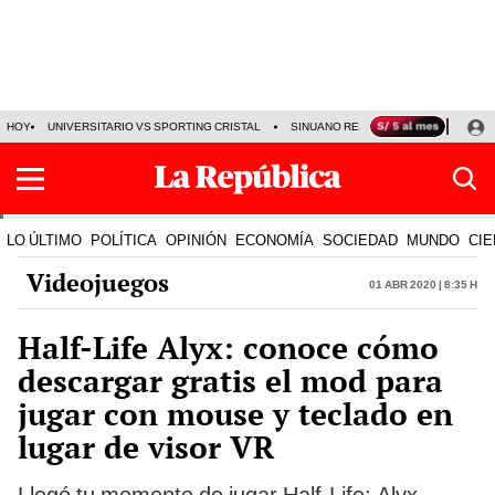
HOY
UNIVERSITARIO VS SPORTING CRISTAL
SINUANO RESULTADOS HOY
CA
LO ÚLTIMO
POLÍTICA
OPINIÓN
ECONOMÍA
SOCIEDAD
MUNDO
CIE
Videojuegos
01 Abr 2020 | 8:35 h
Half-Life Alyx: conoce cómo
descargar gratis el mod para
jugar con mouse y teclado en
lugar de visor VR