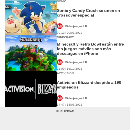
SONIC
Sonic y Candy Crush se unen en
crossover especial
Videojuegos LR
00:13 | 29/03/2022
MINECRAFT
Minecraft y Retro Bowl están entre
los juegos móviles con más
descargas en iPhone
Videojuegos LR
21:50 | 16/10/2021
ACTIVISION
Activision Blizzard despide a 190
empleados
Videojuegos LR
14:47 | 18/03/2021