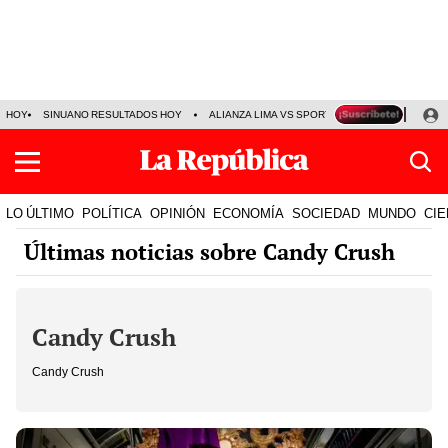
HOY
SINUANO RESULTADOS HOY
ALIANZA LIMA VS SPORT BOYS
JORGE MES
LO ÚLTIMO
POLÍTICA
OPINIÓN
ECONOMÍA
SOCIEDAD
MUNDO
CIE
Últimas noticias sobre Candy Crush
Candy Crush
Candy Crush