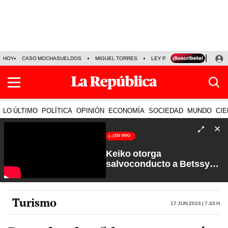
HOY
CASO MOCHASUELDOS
MIGUEL TORRES
LEY PULPÍN
PRECIO DEL
LO ÚLTIMO
POLÍTICA
OPINIÓN
ECONOMÍA
SOCIEDAD
MUNDO
CIE
EN VIVO
Keiko otorga
salvoconducto a Betssy
Chávez y renuevan
Petroperú | Sin Guion con
Rosa María Palacios
Turismo
17 Jun 2024 | 7:43 h