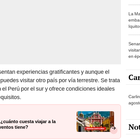
intern
La Ma
embar
Iquit
cuál s
Senam
visit
en ép
qué?
sentan experiencias gratificantes y aunque el
Car
uedes visitar otro país por vía terrestre. Se trata
n el Perú por el sur y ofrece condiciones ideales
quisitos.
Carli
agost
cuánto cuesta viajar a la
No
eventos tiene?