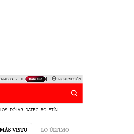
ERIADOS
KEIKO FUJIMORI
NALDY SALDAÑA
INICIAR SESIÓN
JAVIER MILEI
PARTIDOS DE
LOS
DÓLAR
DATEC
BOLETÍN
 MÁS VISTO
LO ÚLTIMO