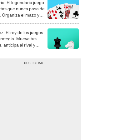
rio: El legendario juego
rtas que nunca pasa de
 Organiza el mazo y
stra tu habilidad.
z: El rey de los juegos
trategia. Mueve tus
, anticipa al rival y
gue el jaque mate.