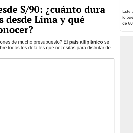
desde S/90: ¿cuánto dura
Este 
us desde Lima y qué
lo pu
de 60
onocer?
este d
spones de mucho presupuesto? El
país altiplánico
se
re todos los detalles que necesitas para disfrutar de