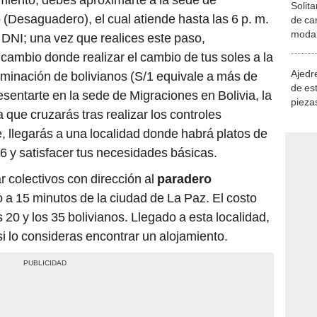
Solita
 (Desaguadero), el cual atiende hasta las 6 p. m.
de ca
moda.
DNI; una vez que realices este paso,
demue
ambio donde realizar el cambio de tus soles a la
Ajedre
minación de bolivianos (S/1 equivale a más de
de es
sentarte en la sede de Migraciones en Bolivia, la
piezas
 que cruzarás tras realizar los controles
consi
 llegarás a una localidad donde habrá platos de
6 y satisfacer tus necesidades básicas.
 colectivos con dirección al
paradero
do a 15 minutos de la ciudad de La Paz. El costo
s 20 y los 35 bolivianos. Llegado a esta localidad,
 si lo consideras encontrar un alojamiento.