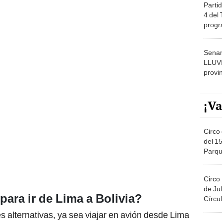
Partid
4 del
progr
dónde
Senam
LLUV
provi
¡Va
Circo 
del 15
Parqu
Migue
Circo
de Jul
para ir de Lima a Bolivia?
Círcul
res alternativas, ya sea viajar en avión desde Lima