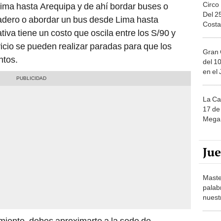
Circo
Lima hasta Arequipa y de ahí bordar buses o
Del 2
adero o abordar un bus desde Lima hasta
Costa
iva tiene un costo que oscila entre los S/90 y
vicio se pueden realizar paradas para que los
Gran 
ntos.
del 10
en el
La Ca
17 de 
Mega 
Ju
Maste
palab
nuest
miento, debes aproximarte a la sede de