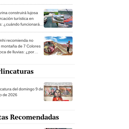
et"
rina construirá lujosa
cación turística en
os: ¿cuándo funcionará y
erá su ruta?
hi recomienda no
ar montaña de 7 Colores
oca de lluvias: ¿por
lincaturas
ncatura del domingo 9 de
o de 2026
tas Recomendadas