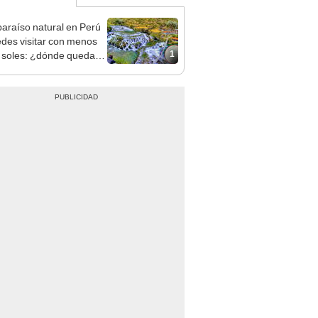
paraíso natural en Perú
edes visitar con menos
1
 soles: ¿dónde queda
estino turístico?