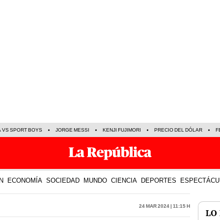
A VS SPORT BOYS
JORGE MESSI
KENJI FUJIMORI
PRECIO DEL DÓLAR
F
N
ECONOMÍA
SOCIEDAD
MUNDO
CIENCIA
DEPORTES
ESPECTÁCU
24 Mar 2024 | 11:15 h
LO