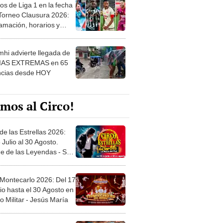
os de Liga 1 en la fecha
 Torneo Clausura 2026:
amación, horarios y
 ver
hi advierte llegada de
IAS EXTREMAS en 65
ncias desde HOY
mos al Circo!
de las Estrellas 2026:
 Julio al 30 Agosto.
e de las Leyendas - San
l
 Montecarlo 2026: Del 17
io hasta el 30 Agosto en
o Militar - Jesús María