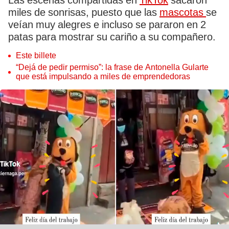
Las escenas compartidas en
TikTok
sacaron
miles de sonrisas, puesto que las
mascotas
se
veían muy alegres e incluso se pararon en 2
patas para mostrar su cariño a su compañero.
Este billete
“Dejá de pedir permiso”: la frase de Antonella Gularte
que está impulsando a miles de emprendedoras