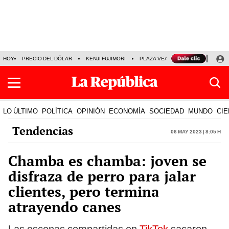
HOY
PRECIO DEL DÓLAR
KENJI FUJIMORI
PLAZA VEA
FERIADOS
KE
LO ÚLTIMO
POLÍTICA
OPINIÓN
ECONOMÍA
SOCIEDAD
MUNDO
CIE
Tendencias
06 May 2023 | 8:05 h
Chamba es chamba: joven se
disfraza de perro para jalar
clientes, pero termina
atrayendo canes