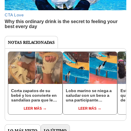
NOTAS RELACIONADAS
Corta zapatos de su
Lobo marino se niega a
Estud
bebé y los convierte en
saludar con un beso a
quieb
sandalias para que le
una participante
de su
calcen: “No me va a
durante su show: “La
vari
LEER MÁS
LEER MÁS
tragar la pobreza”
dejó ilusionada”
orgul
LO MÁS VISTO
LO ÚLTIMO