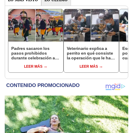
Padres sacaron los
Veterinario explica a
Esco
pasos prohibidos
perrito en qué consiste
por p
durante celebración a
la operación que le hará
cuad
mamás en Puno: “Qué
y video conmueve a las
reac
LEER MÁS
LEER MÁS
tal regalo”
redes
empr