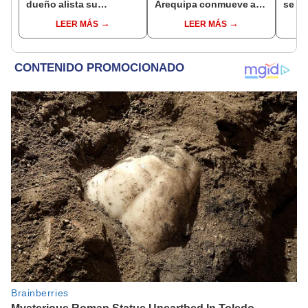
dueño alista su
Arequipa conmueve a
se e
equipaje
millones: "Sus ojitos
compr
LEER MÁS
LEER MÁS
tienen lágrimas"
recor