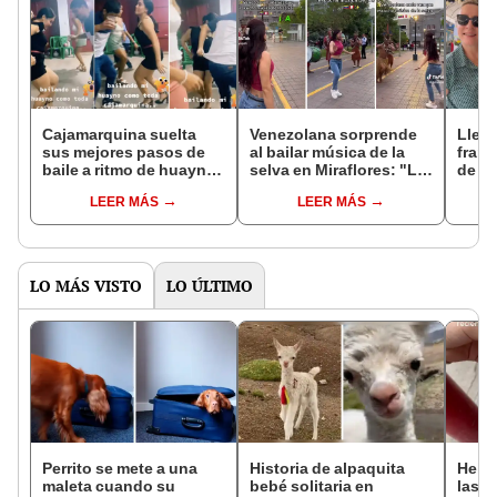
Cajamarquina suelta
Venezolana sorprende
Lleva
sus mejores pasos de
al bailar música de la
fran
baile a ritmo de huayno
selva en Miraflores: "La
de Pe
y recibe miles elogios
intención es lo que
y se 
LEER MÁS
LEER MÁS
vale"
“Grac
LO MÁS VISTO
LO ÚLTIMO
Perrito se mete a una
Historia de alpaquita
Helad
maleta cuando su
bebé solitaria en
las b