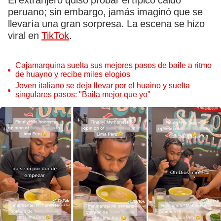
El extranjero quiso probar el típico caldo
peruano; sin embargo, jamás imaginó que se
llevaría una gran sorpresa. La escena se hizo
viral en
TikTok
.
Cajamarquina suelta sus mejores pasos de baile a ritmo
de huayno y recibe miles elogios
Joven italiano se deja llevar por el huaino y suelta
singulares pasos: "Baila mejor que yo"