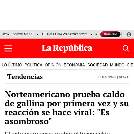
HOY
JORGE MESSI
ALIANZA LIMA VS SPORT BOYS
KENJI FUJIMORI
PRE
LO ÚLTIMO
POLÍTICA
OPINIÓN
ECONOMÍA
SOCIEDAD
MUNDO
CIE
Tendencias
03 Mar 2023 | 10:57 h
Norteamericano prueba caldo
de gallina por primera vez y su
reacción se hace viral: "Es
asombroso"