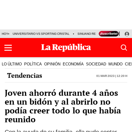
HOY
UNIVERSITARIO VS SPORTING CRISTAL
SINUANO RESULTADOS HOY
CA
LO ÚLTIMO
POLÍTICA
OPINIÓN
ECONOMÍA
SOCIEDAD
MUNDO
CIE
Tendencias
01 Mar 2023 | 12:20 h
Joven ahorró durante 4 años
en un bidón y al abrirlo no
podía creer todo lo que había
reunido