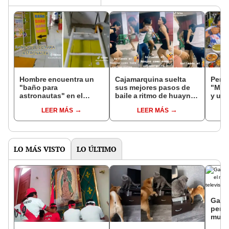
Hombre encuentra un
Cajamarquina suelta
Perua
"baño para
sus mejores pasos de
"Mos
astronautas" en el
baile a ritmo de huayno
y us
centro de Lima y
y recibe miles elogios
impac
LEER MÁS
LEER MÁS
usuarios quedan en
pres
shock
LO MÁS VISTO
LO ÚLTIMO
Gatit
perro
mueb
encue