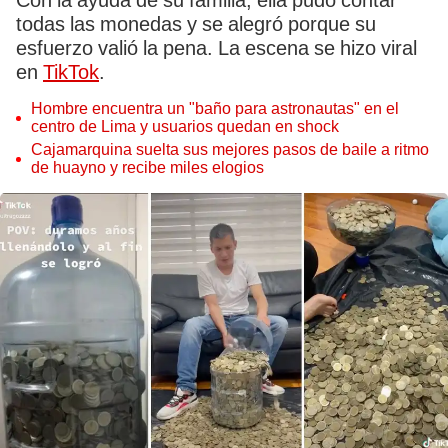
Con la ayuda de su familia, ella pudo contar
todas las monedas y se alegró porque su
esfuerzo valió la pena. La escena se hizo viral
en
TikTok
.
Hombre encuentra un "baño para astronautas" en el
centro de Lima y usuarios quedan en shock
Cajamarquina suelta sus mejores pasos de baile a ritmo
de huayno y recibe miles elogios