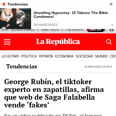
HOY
OLLANTA HUMALA
JANET TELLO
7 DE AGOSTO
TINKA RESULTADOS
LO ÚLTIMO
POLÍTICA
OPINIÓN
ECONOMÍA
SOCIEDAD
MUNDO
CIE
Tendencias
01 Nov 2022 | 16:33 h
George Rubín, el tiktoker
experto en zapatillas, afirma
que web de Saga Falabella
vende ‘fakes’