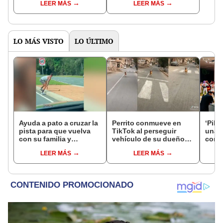
LEER MÁS
LEER MÁS
"Mi amor nació por la
llegar a cobrar por 1.000
gastronomía"
vistas
LO MÁS VISTO
LO ÚLTIMO
Ayuda a pato a cruzar la
Perrito conmueve en
‘Pika
pista para que vuelva
TikTok al perseguir
una 
con su familia y
vehículo de su dueño
con 
desenlace sorprende a
cada vez que sale a
prohi
LEER MÁS
LEER MÁS
todos [VIDEO]
trabajar
“Siqu