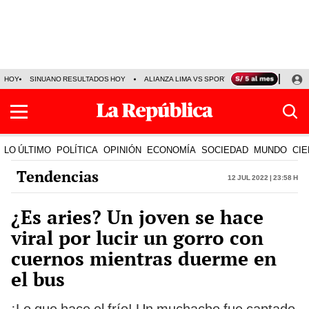
HOY
SINUANO RESULTADOS HOY
ALIANZA LIMA VS SPORT BOYS
JORGE MES
LO ÚLTIMO
POLÍTICA
OPINIÓN
ECONOMÍA
SOCIEDAD
MUNDO
CIE
Tendencias
12 Jul 2022 | 23:58 h
¿Es aries? Un joven se hace
viral por lucir un gorro con
cuernos mientras duerme en
el bus