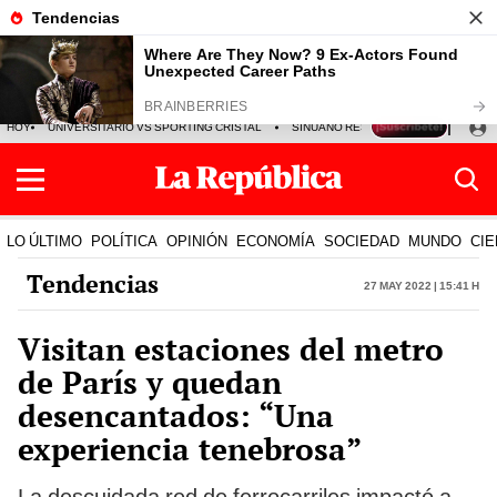
HOY
UNIVERSITARIO VS SPORTING CRISTAL
SINUANO RESULTADOS HOY
CA
LO ÚLTIMO
POLÍTICA
OPINIÓN
ECONOMÍA
SOCIEDAD
MUNDO
CIE
Tendencias
27 May 2022 | 15:41 h
Visitan estaciones del metro
de París y quedan
desencantados: “Una
experiencia tenebrosa”