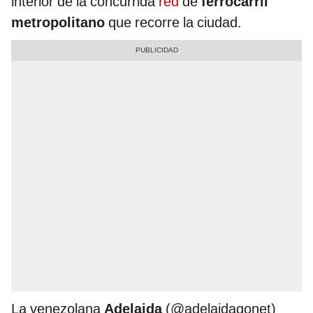
interior de la concurrida
red
de
ferrocarril
metropolitano
que recorre la ciudad.
La venezolana
Adelaida
(@adelaidagonet)