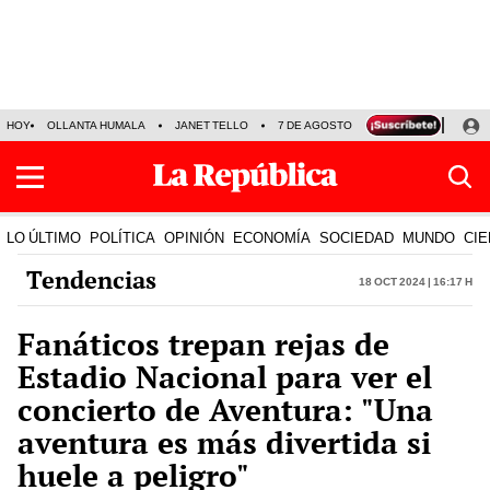
HOY
OLLANTA HUMALA
JANET TELLO
7 DE AGOSTO
TINKA RESULTADOS
LO ÚLTIMO
POLÍTICA
OPINIÓN
ECONOMÍA
SOCIEDAD
MUNDO
CIE
Tendencias
18 Oct 2024 | 16:17 h
Fanáticos trepan rejas de
Estadio Nacional para ver el
concierto de Aventura: "Una
aventura es más divertida si
huele a peligro"