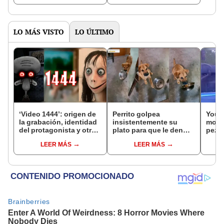
gastronomía"
vistas
LO MÁS VISTO
LO ÚLTIMO
‘Video 1444’: origen de
Perrito golpea
YouTu
la grabación, identidad
insistentemente su
mome
del protagonista y otros
plato para que le den
pez s
creepypastas virales
comida
mism
LEER MÁS
LEER MÁS
[VIDEO]