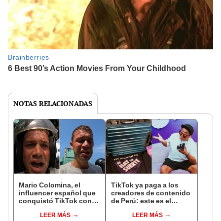
NOTAS RELACIONADAS
Mario Colomina, el
TikTok ya paga a los
influencer español que
creadores de contenido
conquistó TikTok con
de Perú: este es el
su pasión por el Perú:
monto que puedes
LEER MÁS
LEER MÁS
"Mi amor nació por la
llegar a cobrar por 1.000