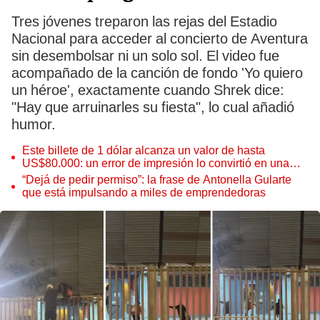
Tres jóvenes treparon las rejas del Estadio
Nacional para acceder al concierto de Aventura
sin desembolsar ni un solo sol. El video fue
acompañado de la canción de fondo 'Yo quiero
un héroe', exactamente cuando Shrek dice:
"Hay que arruinarles su fiesta", lo cual añadió
humor.
Este billete de 1 dólar alcanza un valor de hasta
US$80.000: un error de impresión lo convirtió en una
pieza única que hoy buscan coleccionistas de todo el
“Dejá de pedir permiso”: la frase de Antonella Gularte
mundo
que está impulsando a miles de emprendedoras