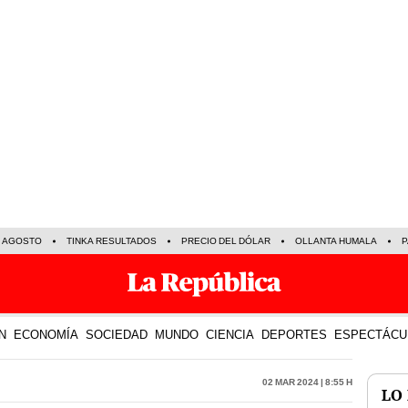
E AGOSTO
TINKA RESULTADOS
PRECIO DEL DÓLAR
OLLANTA HUMALA
P
N
ECONOMÍA
SOCIEDAD
MUNDO
CIENCIA
DEPORTES
ESPECTÁCU
02 Mar 2024 | 8:55 h
LO