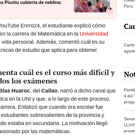
hu Picchu cubierta de neblina:
Perú:
puede
1.000
Car
 YouTube Enrro24, el estudiante explicó cómo
en la carrera de Matemática en la
Universidad
 vida personal. Además, comentó cuál es su
Carli
écnicas de estudio que aplica para obtener
agost
enta cuál es el curso más difícil y
No
dos los exámenes
Partid
 Blas Huaroc
, del
Callao
, narró a dicho canal que
4 del
ca en la UNI y que, a lo largo de este proceso,
progr
arrera. Enfatizó que cuando era escolar fue
dónde
 estudiantes sobresalientes de la provincia y
Senam
do estaba en secundaria. La motivación llegó
LLUV
asionado por las matemáticas.
provi