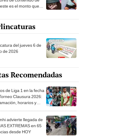
 este es el monto que
s llegar a cobrar por
 vistas
lincaturas
ncatura del jueves 6 de
o de 2026
tas Recomendadas
os de Liga 1 en la fecha
 Torneo Clausura 2026:
amación, horarios y
 ver
hi advierte llegada de
IAS EXTREMAS en 65
ncias desde HOY