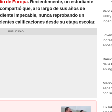
io de Europa
. Recientemente, un estudiante
compartió que, a lo largo de sus años de
Vivió
ediente impecable, nunca reprobando un
UNI y
ingen
entes calificaciones desde su etapa escolar.
a Dan
Joven
ingres
años 
ahorr
Baruc
de la
en in
Minas
enter
Mario
españ
con su
amor 
gastr
TikTo
cread