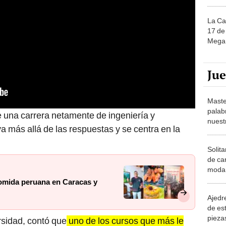
La Ca
17 de 
Mega 
Ju
Maste
palab
re una carrera netamente de ingeniería y
nuest
a más allá de las respuestas y se centra en la
Solita
de ca
moda.
demue
omida peruana en Caracas y
Ajedre
de es
piezas
rsidad, contó que
uno de los cursos que más le