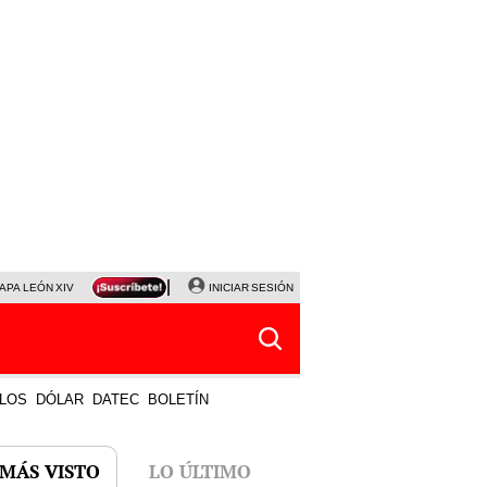
APA LEÓN XIV
NALDY SALDAÑA
INICIAR SESIÓN
LA BELLA LUZ
MAGALY MEDINA
HORÓS
LOS
DÓLAR
DATEC
BOLETÍN
 MÁS VISTO
LO ÚLTIMO