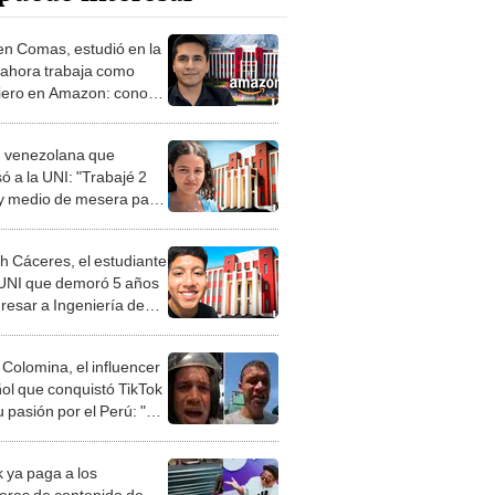
 en Comas, estudió en la
 ahora trabaja como
iero en Amazon: conoce
iel Paredes
 venezolana que
ó a la UNI: "Trabajé 2
y medio de mesera para
ar y pagar mi academia"
h Cáceres, el estudiante
 UNI que demoró 5 años
gresar a Ingeniería de
: "No es bueno
carse"
 Colomina, el influencer
ol que conquistó TikTok
 pasión por el Perú: "Mi
nació por la
onomía"
k ya paga a los
ores de contenido de