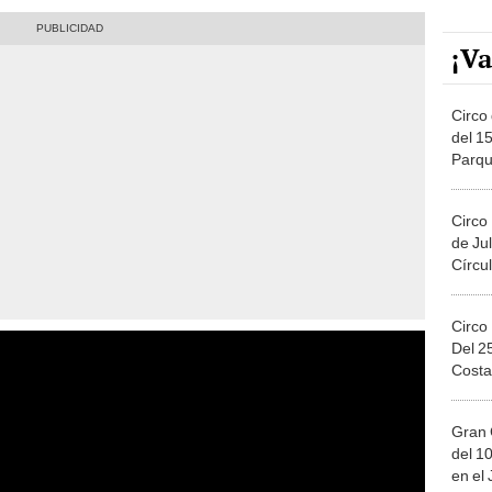
¡Va
Circo 
del 15
Parqu
Migue
Circo
de Jul
Círcul
Circo
Del 2
Costa
Gran 
del 10
en el