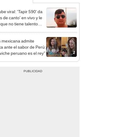
be viral: 'Tapir 590' da
s de canto' en vivo y le
1
 que no tiene talento
EO]
 mexicana admite
ta ante el sabor de Perú:
2
eviche peruano es el rey”