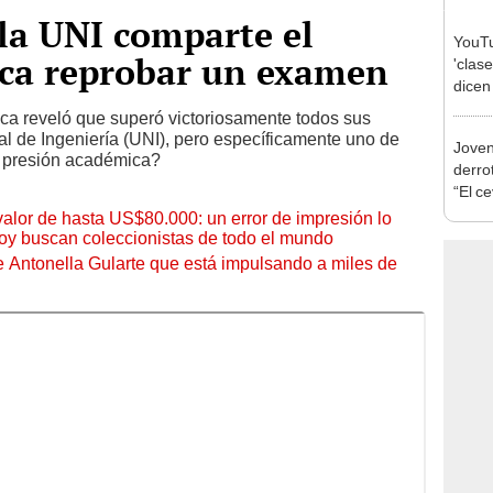
 la UNI comparte el
YouTu
nca reprobar un examen
'clase
dicen
[VID
ica reveló que superó victoriosamente todos sus
 de Ingeniería (UNI), pero específicamente uno de
Joven
la presión académica?
derro
“El c
 valor de hasta US$80.000: un error de impresión lo
hoy buscan coleccionistas de todo el mundo
de Antonella Gularte que está impulsando a miles de