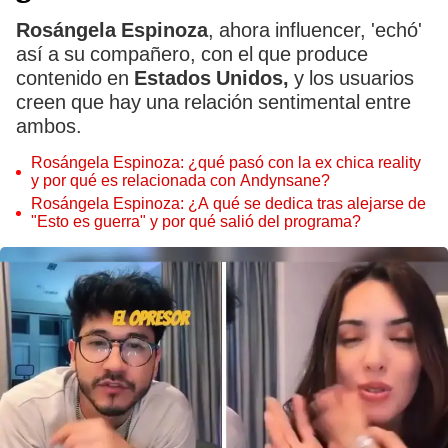
Rosángela Espinoza
, ahora influencer, 'echó'
así a su compañero, con el que produce
contenido en
Estados Unidos,
y los usuarios
creen que hay una relación sentimental entre
ambos.
Rosángela Espinoza: ¿qué pasó con la ex chica reality
y por qué es relacionada con Andynsane?
Rosángela Espinoza: ¿A qué se dedica tras alejarse de
"Esto es guerra" y por qué salió del programa?