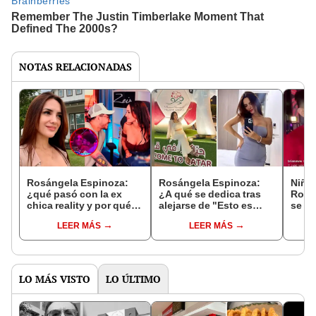
NOTAS RELACIONADAS
Rosángela Espinoza:
Rosángela Espinoza:
Niño
¿qué pasó con la ex
¿A qué se dedica tras
Rosá
chica reality y por qué
alejarse de "Esto es
se so
es relacionada con
guerra" y por qué salió
TikTo
LEER MÁS
LEER MÁS
Andynsane?
del programa?
es gu
LO MÁS VISTO
LO ÚLTIMO