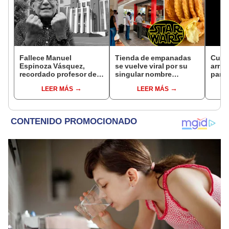
Fallece Manuel
Tienda de empanadas
Cuid
Espinoza Vásquez,
se vuelve viral por su
arri
recordado profesor de
singular nombre
para 
la UNI que se hizo viral
inspirado en Star Wars:
y suc
LEER MÁS
LEER MÁS
por su icónica forma de
Estar Gord
[VID
enseñar