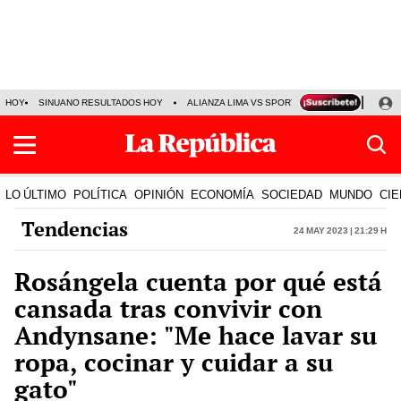
HOY
SINUANO RESULTADOS HOY
ALIANZA LIMA VS SPORT BOYS
JORGE MES
LO ÚLTIMO
POLÍTICA
OPINIÓN
ECONOMÍA
SOCIEDAD
MUNDO
CIE
Tendencias
24 May 2023 | 21:29 h
Rosángela cuenta por qué está
cansada tras convivir con
Andynsane: "Me hace lavar su
ropa, cocinar y cuidar a su
gato"