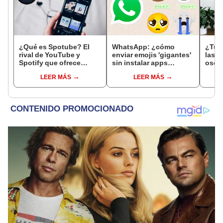
¿Qué es Spotube? El
WhatsApp: ¿cómo
¿Tu 
rival de YouTube y
enviar emojis 'gigantes'
las p
Spotify que ofrece
sin instalar apps
oscu
música sin anuncios en
extrañas en tu teléfono?
confi
LEER MÁS
LEER MÁS
tu PC o smartphone
para 
prob