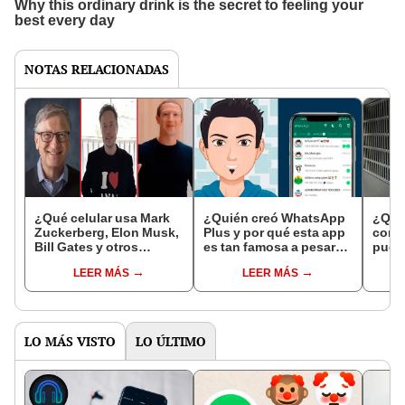
NOTAS RELACIONADAS
¿Qué celular usa Mark
¿Quién creó WhatsApp
¿Qué
Zuckerberg, Elon Musk,
Plus y por qué esta app
conec
Bill Gates y otros
es tan famosa a pesar
puert
millonarios de la
de ser muy peligrosa?
TV ti
LEER MÁS
LEER MÁS
tecnología?
trase
LO MÁS VISTO
LO ÚLTIMO