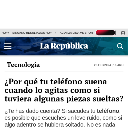
HOY
SINUANO RESULTADOS HOY
ALIANZA LIMA VS SPORT BOYS
JORGE MES
Tecnología
28 Feb 2024 | 15:46 h
¿Por qué tu teléfono suena
cuando lo agitas como si
tuviera algunas piezas sueltas?
¿Te has dado cuenta? Si sacudes tu
teléfono
,
es posible que escuches un leve ruido, como si
algo adentro se hubiera soltado. No es nada