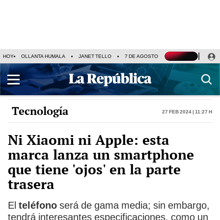
HOY
OLLANTA HUMALA
JANET TELLO
7 DE AGOSTO
TINKA RESULTADOS
Tecnología
27 Feb 2024 | 11:27 h
Ni Xiaomi ni Apple: esta
marca lanza un smartphone
que tiene 'ojos' en la parte
trasera
El
teléfono
será de gama media; sin embargo,
tendrá interesantes especificaciones, como un