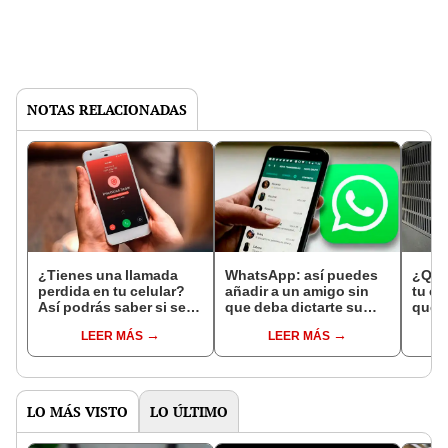
NOTAS RELACIONADAS
¿Tienes una llamada
WhatsApp: así puedes
¿Qué 
perdida en tu celular?
añadir a un amigo sin
tu ce
Así podrás saber si se
que deba dictarte su
que t
trataba de SPAM o no
número telefónico
la pa
LEER MÁS
LEER MÁS
LO MÁS VISTO
LO ÚLTIMO