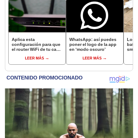
Aplica esta
WhatsApp: así puedes
Los 5
configuración para que
poner el logo de la app
bater
el router WiFi de tu casa
en ‘modo oscuro’
smar
se apague y encienda
cómo 
LEER MÁS
LEER MÁS
en horas específicas
teléf