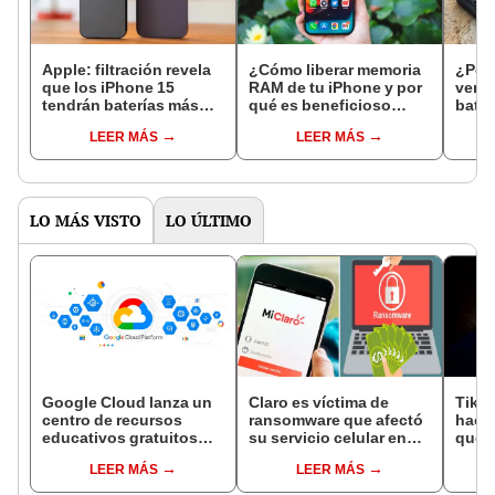
Apple: filtración revela
¿Cómo liberar memoria
¿Por 
que los iPhone 15
RAM de tu iPhone y por
vend
tendrán baterías más
qué es beneficioso
bater
grandes
hacerlo?
LEER MÁS
LEER MÁS
LO MÁS VISTO
LO ÚLTIMO
Google Cloud lanza un
Claro es víctima de
TikTo
centro de recursos
ransomware que afectó
hack
educativos gratuitos
su servicio celular en
qué h
sobre tecnología y data
varios países de
segu
LEER MÁS
LEER MÁS
Centroamérica