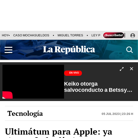
HOY
CASO MOCHASUELDOS
MIGUEL TORRES
LEY PULPÍN
PRECIO DEL
EN VIVO
Keiko otorga
salvoconducto a Betssy
Chávez y renuevan
Petroperú | Sin Guion con
Rosa María Palacios
Tecnología
05 Jul 2023 | 23:26 h
Ultimátum para Apple: ya