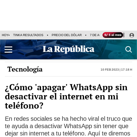
HOY
TINKA RESULTADOS
PRECIO DEL DÓLAR
7 DE AGOSTO
OLLANTA H
Tecnología
10 Feb 2023 | 17:18 h
¿Cómo 'apagar' WhatsApp sin
desactivar el internet en mi
teléfono?
En redes sociales se ha hecho viral el truco que
te ayuda a desactivar WhatsApp sin tener que
dejar sin internet a tu teléfono. Aquí te diremos