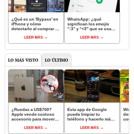
¿Qué es un 'Bypass' en
WhatsApp: ¿qué
iPhone y cómo
significan los emojis
detectarlo al comprar un
“:3” y “<3″ que se usan
celular de Apple usado?
en los chats?
LEER MÁS
LEER MÁS
LO MÁS VISTO
LO ÚLTIMO
¿Ruedas a US$700?
Esta app de Google
WinRA
Apple vende costoso
puede limpiar tu
desgr
accesorio para mover
teléfono y hacerlo más
usua
sus Mac Pro, pero se
rápido: viene en todos
comp
LEER MÁS
LEER MÁS
olvida incluir frenos
los Android