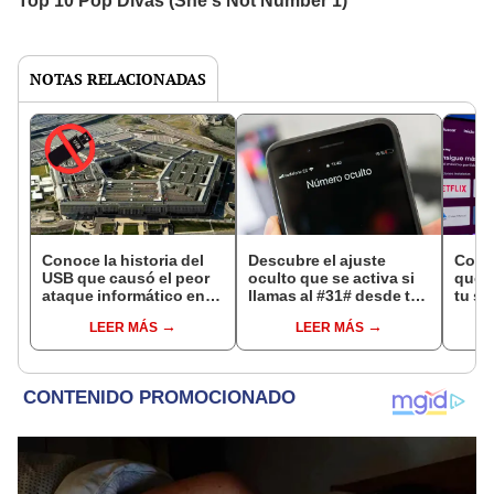
NOTAS RELACIONADAS
Conoce la historia del
Descubre el ajuste
Cono
USB que causó el peor
oculto que se activa si
que d
ataque informático en
llamas al #31# desde tu
tu sm
EE. UU.
teléfono y en qué casos
disfr
LEER MÁS
LEER MÁS
conviene usarlo
exper