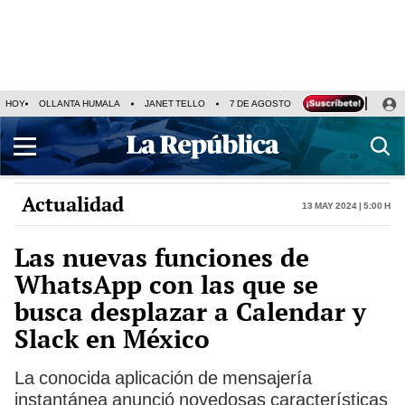
HOY
OLLANTA HUMALA
JANET TELLO
7 DE AGOSTO
TINKA RESULTADOS
Actualidad
13 May 2024 | 5:00 h
Las nuevas funciones de
WhatsApp con las que se
busca desplazar a Calendar y
Slack en México
La conocida aplicación de mensajería
instantánea anunció novedosas características