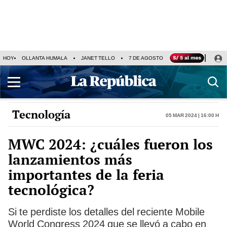
HOY
OLLANTA HUMALA
JANET TELLO
7 DE AGOSTO
TINKA RESULTADOS
Tecnología
05 Mar 2024 | 16:00 h
MWC 2024: ¿cuáles fueron los
lanzamientos más
importantes de la feria
tecnológica?
Si te perdiste los detalles del reciente Mobile
World Congress 2024 que se llevó a cabo en