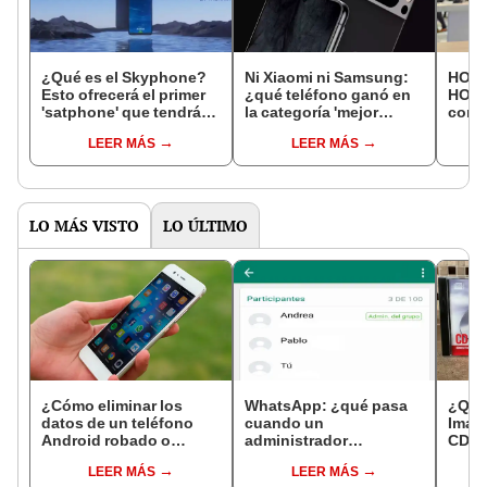
¿Qué es el Skyphone?
Ni Xiaomi ni Samsung:
HONO
Esto ofrecerá el primer
¿qué teléfono ganó en
HONO
'satphone' que tendrá
la categoría 'mejor
conoc
un precio económico
smartphone' en el MWC
teléf
LEER MÁS
LEER MÁS
2024?
busc
gam
LO MÁS VISTO
LO ÚLTIMO
¿Cómo eliminar los
WhatsApp: ¿qué pasa
¿Qué
datos de un teléfono
cuando un
Imati
Android robado o
administrador
CD y 
perdido?
abandona un grupo y
princ
LEER MÁS
LEER MÁS
no tiene reemplazo?
Prin