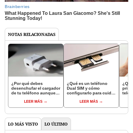
NOTAS RELACIONADAS
¿Por qué debes
¿Qué es un teléfono
¿Qué
desenchufar el cargador
Dual SIM y cómo
prime
de tu teléfono aunque
configurarlo para cuidar
teléf
no tengas nada
tu tarifa móvil en el
cable
LEER MÁS
LEER MÁS
conectado?
extranjero?
LO MÁS VISTO
LO ÚLTIMO