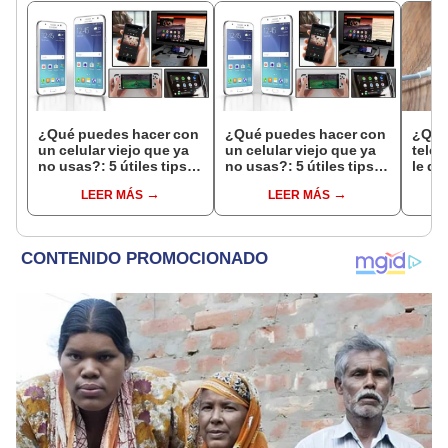
¿Qué puedes hacer con
¿Qué puedes hacer con
¿Quie
un celular viejo que ya
un celular viejo que ya
teléf
no usas?: 5 útiles tips
no usas?: 5 útiles tips
le qu
tecnológicos
tecnológicos
Aquí 
LEER MÁS
LEER MÁS