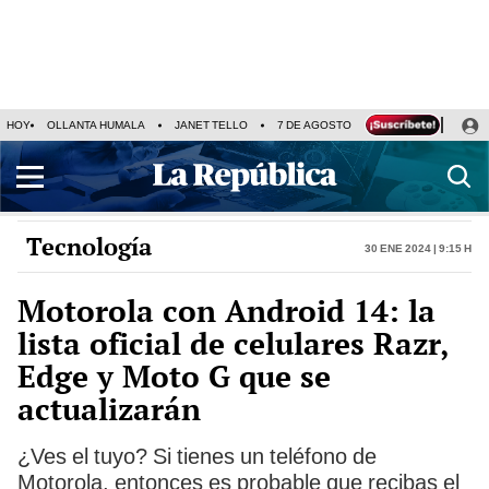
HOY
OLLANTA HUMALA
JANET TELLO
7 DE AGOSTO
TINKA RESULTADOS
Tecnología
30 Ene 2024 | 9:15 h
Motorola con Android 14: la
lista oficial de celulares Razr,
Edge y Moto G que se
actualizarán
¿Ves el tuyo? Si tienes un teléfono de
Motorola, entonces es probable que recibas el