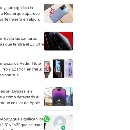
: ¿qué significa la
ra Redmi que aparece
 parte trasera en algunos
s móviles?
i revela las cámaras
as que tendrá el 13 Ultra
i lanza los Redmi Note
2 Pro y 12 Pro+ en Perú:
es son sus
ificaciones y precios?
es un 'Bypass' en
e y cómo detectarlo al
ar un celular de Apple
o?
App: ¿qué significan los
 “:3” y “<3″ que se usan