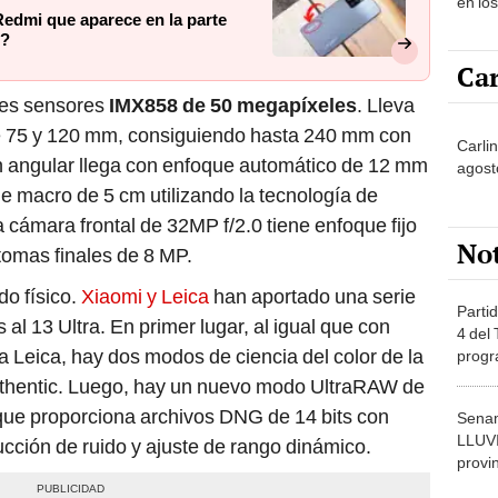
en lo
 Redmi que aparece en la parte
s?
Car
es sensores
IMX858 de 50 megapíxeles
. Lleva
de 75 y 120 mm, consiguiendo hasta 240 mm con
Carli
n angular llega con enfoque automático de 12 mm
agost
e macro de 5 cm utilizando la tecnología de
 cámara frontal de 32MP f/2.0 tiene enfoque fijo
No
tomas finales de 8 MP.
do físico.
Xiaomi y Leica
han aportado una serie
Partid
al 13 Ultra. En primer lugar, al igual que con
4 del
 Leica, hay dos modos de ciencia del color de la
progr
dónde
uthentic. Luego, hay un nuevo modo UltraRAW de
 que proporciona archivos DNG de 14 bits con
Senam
LLUV
ucción de ruido y ajuste de rango dinámico.
provi