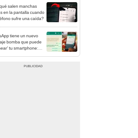
qué salen manchas
s en la pantalla cuando
3
léfono sufre una caída?
App tiene un nuevo
aje bomba que puede
4
hear' tu smartphone:
e/channel'