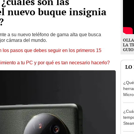
 ¿cuáles son las
del nuevo buque insignia
?
nte a su nuevo teléfono de gama alta que busca
OLLA
mejor cámara del mundo.
LA T
GUIO
 los pasos que debes seguir en los primeros 15
miento a tu PC y por qué es tan necesario hacerlo?
LO
¿Qué 
herra
Micro
a Pai
¿Cuán
tempo
Steam
con a