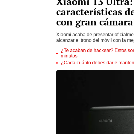
Xiaomi 13 Ultra:
características 
con gran cámara
Xiaomi acaba de presentar oficialme
alcanzar el trono del móvil con la 
¿Te acaban de hackear? Estos son
minutos
¿Cada cuánto debes darle manteni