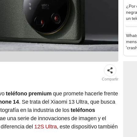
¿Por 
negra
un te
Whats
mens
'cras
'wa.m
Compartir
evo
teléfono premium
que promete hacerle frente
hone 14
. Se trata del Xiaomi 13 Ultra, que busca
tografía en la industria de los
teléfonos
trae una serie de innovaciones de imagen y el
 diferencia del
12S Ultra
, este dispositivo también