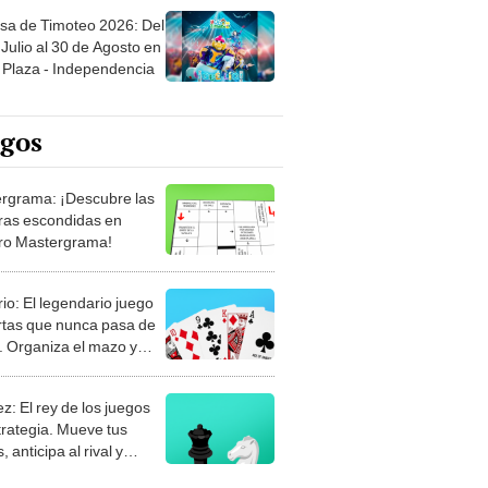
sa de Timoteo 2026: Del
Julio al 30 de Agosto en
Plaza - Independencia
egos
rgrama: ¡Descubre las
ras escondidas en
ro Mastergrama!
rio: El legendario juego
rtas que nunca pasa de
 Organiza el mazo y
stra tu habilidad.
z: El rey de los juegos
trategia. Mueve tus
, anticipa al rival y
gue el jaque mate.