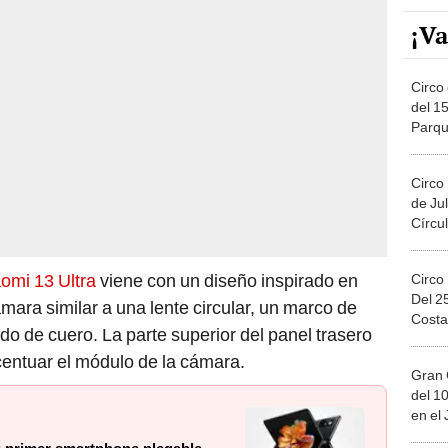
¡Va
Circo 
del 15
Parqu
Migue
Circo
de Jul
Círcul
aomi 13 Ultra
viene con un diseño inspirado en
Circo
Del 2
ra similar a una lente circular, un marco de
Costa
ido de cuero. La parte superior del panel trasero
centuar el módulo de la cámara.
Gran 
del 10
en el