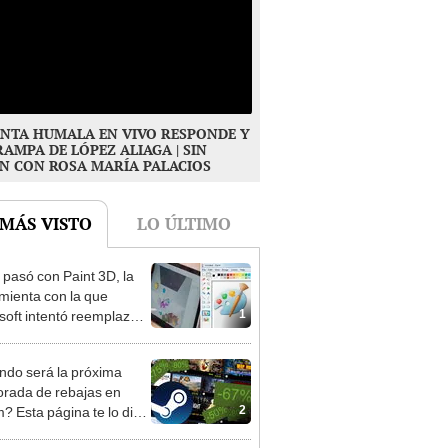
NTA HUMALA EN VIVO RESPONDE Y
RAMPA DE LÓPEZ ALIAGA | SIN
N CON ROSA MARÍA PALACIOS
 MÁS VISTO
LO ÚLTIMO
pasó con Paint 3D, la
mienta con la que
1
soft intentó reemplazar
nt?
do será la próxima
rada de rebajas en
2
? Esta página te lo dice
nticipación