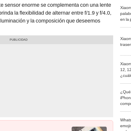
ste sensor enorme se complementa con una lente
Xiaomi
inda la flexibilidad de alternar entre f/1.9 y f/4.0,
palab
en la
 iluminación y la composición que deseemos
de su
Xiaom
traser
Xiaom
12, 1
¿cuál
espec
¿Qué 
iPhon
compr
usad
Whats
emojis