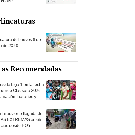
s chats?
lincaturas
ncatura del jueves 6 de
o de 2026
tas Recomendadas
os de Liga 1 en la fecha
 Torneo Clausura 2026:
amación, horarios y
 ver
hi advierte llegada de
IAS EXTREMAS en 65
ncias desde HOY