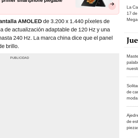
su primer smartphone plegable
La Ca
17 de 
Mega 
antalla AMOLED
de 3.200 x 1.440 píxeles de
a de actualización adaptable de 120 Hz y una
 hasta 240 Hz. La marca china dice que el panel
Ju
e brillo.
Maste
palab
nuest
Solita
de ca
moda.
demue
Ajedre
de es
piezas
consi