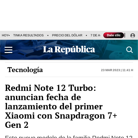
HOY
TINKA RESULTADOS
PRECIO DEL DÓLAR
7 DE AGOSTO
OLLANTA H
Tecnología
23 Mar 2023 | 11:41 h
Redmi Note 12 Turbo:
anuncian fecha de
lanzamiento del primer
Xiaomi con Snapdragon 7+
Gen 2