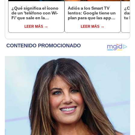
¿Qué significa el ícono
Adiós a los Smart TV
¿Cad
de un 'teléfono con Wi-
lentos: Google tiene un
darle
Fi' que sale en la
plan para que las apps
tu PC
pantalla de tu celular?
carguen más rápido y
nece
LEER MÁS
LEER MÁS
sin 'lag'