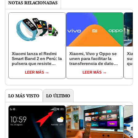
NOTAS RELACIONADAS
Xiaomi lanza el Redmi
Xiaomi, Vivo y Oppo se
Xiaom
Smart Band 2 en Perú: la
unen para facilitar la
sus 
pulsera que resiste
transferencia de datos
que 
hasta 50 metros bajo el
al cambiar de teléfono
Snap
LEER MÁS
LEER MÁS
agua
LO MÁS VISTO
LO ÚLTIMO