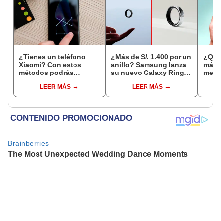
¿Tienes un teléfono
¿Más de S/. 1.400 por un
¿Qué 
Xiaomi? Con estos
anillo? Samsung lanza
más e
métodos podrás
su nuevo Galaxy Ring
mejor
desbloquear tu celular
de titanio que monitorea
TikT
LEER MÁS
LEER MÁS
si olvidaste el patrón o
tu salud
contraseña