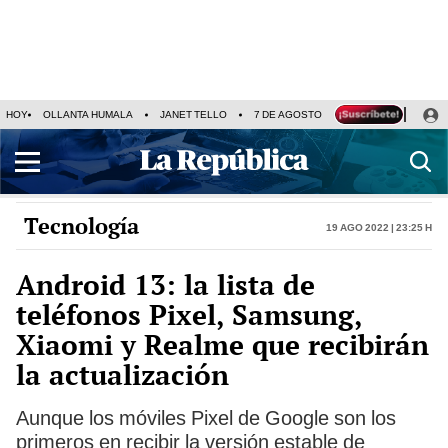
HOY
OLLANTA HUMALA
JANET TELLO
7 DE AGOSTO
TINKA RESULTADOS
Tecnología
19 Ago 2022 | 23:25 h
Android 13: la lista de
teléfonos Pixel, Samsung,
Xiaomi y Realme que recibirán
la actualización
Aunque los móviles Pixel de Google son los
primeros en recibir la versión estable de