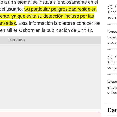
ado a un sistema, se instala silenciosamente en el
¿Qué 
del usuario.
Su particular peligrosidad reside en
iPhon
nte, ya que evita su detección incluso por las
sobre
de Ap
vanzadas
. Esta información la dieron a conocer los
en Miller-Osborn en la publicación de Unit 42.
Conoc
barat
pro: 
1.000
¿Qué 
iPhon
compr
usad
Whats
emojis
en lo
Car