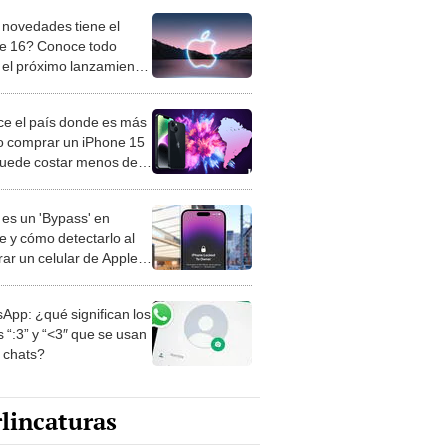
novedades tiene el
e 16? Conoce todo
 el próximo lanzamiento
ple
e el país donde es más
o comprar un iPhone 15
puede costar menos de
 dólares
es un 'Bypass' en
e y cómo detectarlo al
ar un celular de Apple
o?
App: ¿qué significan los
 “:3” y “<3″ que se usan
s chats?
lincaturas