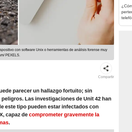
¿Cómo
perte
telef
sin t
dispositivo con software Unix o herramientas de análisis forense muy
tam/ PEXELS.
Compartir
ede parecer un hallazgo fortuito; sin
 peligros. Las investigaciones de Unit 42 han
e este tipo pueden estar infectados con
X, capaz de
comprometer gravemente la
emas
.