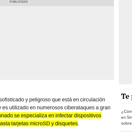
Te 
fisticado y peligroso que está en circulación
es utilizado en numerosos ciberataques a gran
¿Cómo
nado se especializa en infectar dispositivos
en Sm
asta tarjetas microSD y disquetes
.
sobre 
Amaz