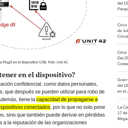
del 15
Parqu
Migue
Circo
de Jul
Círcul
Circo
Del 2
 PlugX en el dispositivo USB. Foto: Unit 42.
Costa
tener en el dispositivo?
Gran 
ación confidencial, como datos personales,
del 10
os, que después se pueden utilizar para robo de
en el
 Además, tiene la
capacidad de propagarse a
dispositivos conectados
, por lo que no solo pone
La Ca
17 de 
tos, sino que también puede derivar en pérdidas
Mega 
s a la reputación de las organizaciones