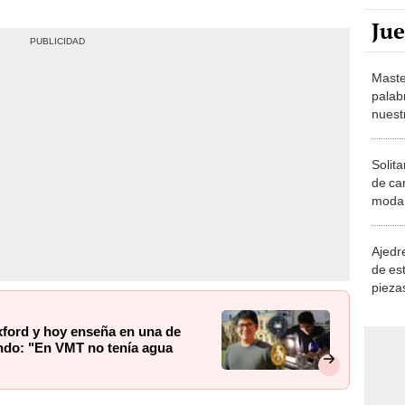
Ju
Maste
palab
nuest
Solita
de ca
moda.
demue
Ajedre
de es
piezas
consi
xford y hoy enseña en una de
ndo: "En VMT no tenía agua