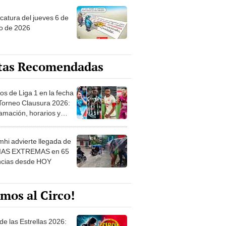
ncatura del jueves 6 de
o de 2026
tas Recomendadas
os de Liga 1 en la fecha
 Torneo Clausura 2026:
amación, horarios y
 ver
hi advierte llegada de
IAS EXTREMAS en 65
ncias desde HOY
mos al Circo!
de las Estrellas 2026: