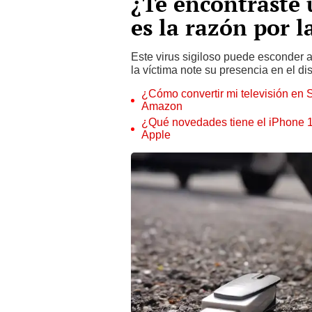
¿Te encontraste 
es la razón por l
Este virus sigiloso puede esconder a
la víctima note su presencia en el d
¿Cómo convertir mi televisión en 
Amazon
¿Qué novedades tiene el iPhone 1
Apple