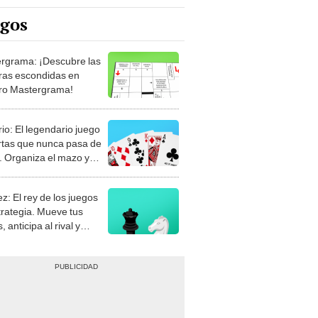
egos
rgrama: ¡Descubre las
ras escondidas en
ro Mastergrama!
rio: El legendario juego
rtas que nunca pasa de
 Organiza el mazo y
stra tu habilidad.
z: El rey de los juegos
trategia. Mueve tus
, anticipa al rival y
gue el jaque mate.