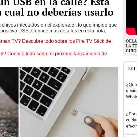
un USB en la calle? Esta
a cual no deberías usarlo
rchivos infectados en el explorador, lo que impide que
ispositivo USB. Conoce más detalles en esta nota.
OLLA
Smart TV? Descubre todo sobre los Fire TV Stick de
LA T
GUIO
6? Conoce todo sobre el próximo lanzamiento de
LO
¿Qué 
desin
Whats
cuent
¿Por 
cuida
efecti