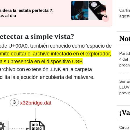
Carli
dera la 'estafa perfecta'?:
s al día
agost
etectar a simple vista?
No
nicode U+00A0, también conocido como 'espacio de
ite ocultar el archivo infectado en el explorador,
Partid
4 del
a su presencia en el dispositivo USB
.
progr
 archivo con extensión .LNK en la carpeta
dónde
acilita la ejecución encubierta del malware.
Senam
LLUV
provi
¡Va
Circo 