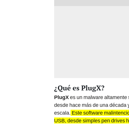
¿Qué es PlugX?
PlugX
es un malware altamente so
desde hace más de una década y 
escala.
Este software malintencio
USB, desde simples pen drives h