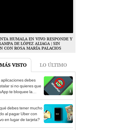
NTA HUMALA EN VIVO RESPONDE Y
RAMPA DE LÓPEZ ALIAGA | SIN
N CON ROSA MARÍA PALACIOS
 MÁS VISTO
LO ÚLTIMO
aplicaciones debes
stalar si no quieres que
1
App te bloquee la
a? Te diremos
qué debes tener mucho
do al pagar Uber con
2
vo en lugar de tarjeta?