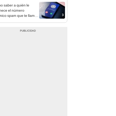
 saber a quién le
nece el número
3
ónico spam que te llama
ener que contestar?