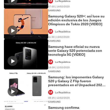
La República
07:00 | 14/02/2020
SAMSUNG
Samsung Galaxy S20+: así luce su
edición exclusiva de los Juegos
Olímpicos de Tokio 2020 [VIDEO]
La República
11:30 | 13/02/2020
SAMSUNG
Samsung hace oficial su nueva
serie Galaxy S20 potenciada con
tecnología 5G [VIDEO]
La República
18:09 | 12/02/2020
SAMSUNG
Samsung: los imponentes Galaxy
S20 y Galaxy Z Flip fueron
presentados en el Unpacked 2020
[VIDEO]
La República
08:35 | 12/02/2020
SAMSUNG
Samsung confirma