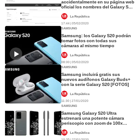
accidentalmente en su página web
oficial los nombres del Galaxy S20
y Galaxy Z Flip [FOTOS]
La República
17:44 | 05/02/2020
SAMSUNG
Samsung: los Galaxy S20 podrán
tomar fotos con todas sus
cámaras al mismo tiempo
La República
08:00 | 05/02/2020
SAMSUNG
Samsung incluirá gratis sus
nuevos audífonos Galaxy Buds+
con la serie Galaxy S20 [FOTOS]
La República
11:30 | 27/01/2020
SAMSUNG
Samsung Galaxy S20 Ultra
estrenará una potente cámara
periscopio con zoom de 100x
[FOTOS]
La República
10:35 | 27/01/2020