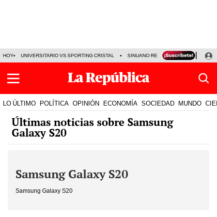
HOY
UNIVERSITARIO VS SPORTING CRISTAL
SINUANO RESULTADOS HOY
CA
LO ÚLTIMO
POLÍTICA
OPINIÓN
ECONOMÍA
SOCIEDAD
MUNDO
CIE
Últimas noticias sobre Samsung
Galaxy S20
Samsung Galaxy S20
Samsung Galaxy S20