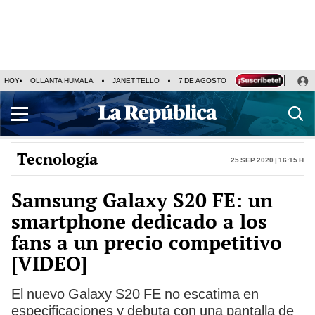
HOY
OLLANTA HUMALA
JANET TELLO
7 DE AGOSTO
TINKA RESULTADOS
Tecnología
25 Sep 2020 | 16:15 h
Samsung Galaxy S20 FE: un
smartphone dedicado a los
fans a un precio competitivo
[VIDEO]
El nuevo Galaxy S20 FE no escatima en
especificaciones y debuta con una pantalla de