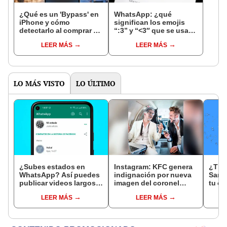
¿Qué es un 'Bypass' en
WhatsApp: ¿qué
iPhone y cómo
significan los emojis
detectarlo al comprar un
“:3” y “<3″ que se usan
celular de Apple usado?
en los chats?
LEER MÁS
LEER MÁS
LO MÁS VISTO
LO ÚLTIMO
¿Subes estados en
Instagram: KFC genera
¿Tien
WhatsApp? Así puedes
indignación por nueva
Sams
publicar videos largos
imagen del coronel
tu ce
que duren más de 30
Sanders [FOTOS]
avis
LEER MÁS
LEER MÁS
segundos
puer