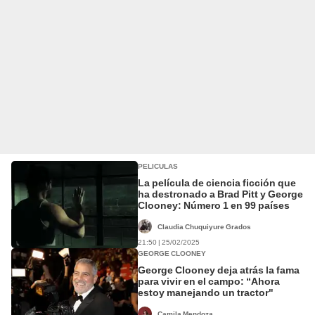
PELICULAS
La película de ciencia ficción que
ha destronado a Brad Pitt y George
Clooney: Número 1 en 99 países
Claudia Chuquiyure Grados
21:50 | 25/02/2025
GEORGE CLOONEY
George Clooney deja atrás la fama
para vivir en el campo: “Ahora
estoy manejando un tractor"
Camila Mendoza