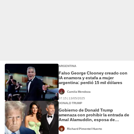
ARGENTINA
Falso George Clooney creado con
IA enamora y estafa a mujer
argentina: perdió 15 mil dólares
Camila Mendoza
07:15 | 13/05/2025
DONALD TRUMP
Gobierno de Donald Trump
amenaza con prohibir la entrada de
Amal Alamuddin, esposa de
George Clooney, a EEUU por esta
razón
Richard Pimentel Huerto