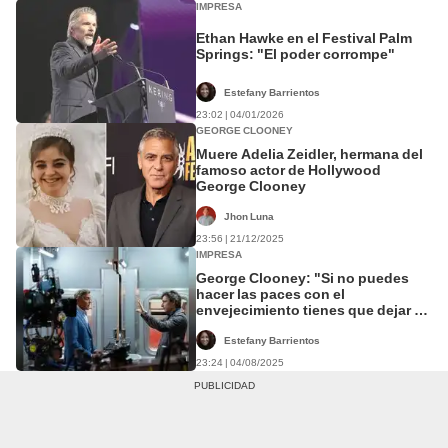
IMPRESA
Ethan Hawke en el Festival Palm
Springs: "El poder corrompe"
Estefany Barrientos
23:02 | 04/01/2026
GEORGE CLOONEY
Muere Adelia Zeidler, hermana del
famoso actor de Hollywood
George Clooney
Jhon Luna
23:56 | 21/12/2025
IMPRESA
George Clooney: "Si no puedes
hacer las paces con el
envejecimiento tienes que dejar el
cine"
Estefany Barrientos
23:24 | 04/08/2025