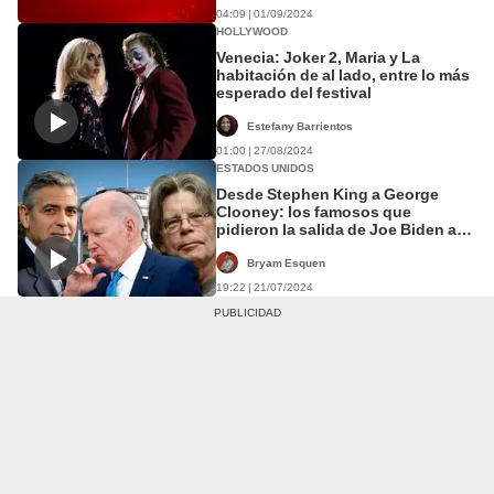
04:09 | 01/09/2024
HOLLYWOOD
Venecia: Joker 2, Maria y La
habitación de al lado, entre lo más
esperado del festival
Estefany Barrientos
01:00 | 27/08/2024
ESTADOS UNIDOS
Desde Stephen King a George
Clooney: los famosos que
pidieron la salida de Joe Biden a
su candidatura electoral
Bryam Esquen
19:22 | 21/07/2024