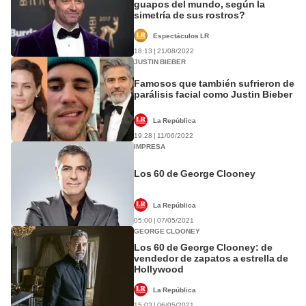
guapos del mundo, según la
simetría de sus rostros?
Espectáculos LR
18:13 | 21/08/2022
JUSTIN BIEBER
Famosos que también sufrieron de
parálisis facial como Justin Bieber
La República
19:28 | 11/06/2022
IMPRESA
Los 60 de George Clooney
La República
05:00 | 07/05/2021
GEORGE CLOONEY
Los 60 de George Clooney: de
vendedor de zapatos a estrella de
Hollywood
La República
15:03 | 06/05/2021