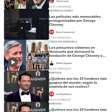
Jhon Luna
14:57 | 25/10/2023
GEORGE CLOONEY
Las películas más memorables
protagonizadas por George
Clooney
Área Comercial
17:44 | 06/10/2023
CRISIS EN VENEZUELA
Los presuntos crímenes en
Venezuela que denunció la
fundación de George Clooney ante
la justicia argentina
Pablo Zapata
15:29 | 19/07/2023
FAMOSOS
¿Quiénes son los 10 hombres más
guapos del mundo, según la
simetría de sus rostros?
La República
18:13 | 21/08/2022
FAMOSOS
¿Quiénes son los 10 hombres más