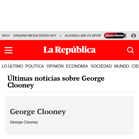
HOY
SINUANO RESULTADOS HOY
ALIANZA LIMA VS SPORT BOYS
JORGE MES
LO ÚLTIMO
POLÍTICA
OPINIÓN
ECONOMÍA
SOCIEDAD
MUNDO
CIE
Últimas noticias sobre George
Clooney
George Clooney
George Clooney