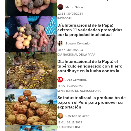
Marco Sihue
12:13 | 30/05/2024
INDECOPI
Día Internacional de la Papa:
existen 11 variedades protegidas
por la propiedad intelectual
Susana Condado
10:57 | 30/05/2024
DÍA NACIONAL DE LA PAPA
Día Internacional de la Papa: el
tubérculo enriquecido con hierro
contribuye en la lucha contra la
anemia
Área Comercial
11:55 | 29/05/2024
MINISTERIO DE AGRICULTURA
Se industrializará la producción de
papa en el Perú para promover su
exportación
Esteban Salazar
11:01 | 08/11/2023
HUANCAVELICA