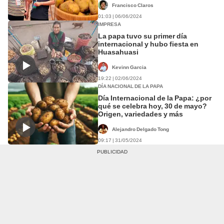
Francisco Claros
01:03 | 06/06/2024
IMPRESA
La papa tuvo su primer día
internacional y hubo fiesta en
Huasahuasi
Kevinn Garcia
19:22 | 02/06/2024
DÍA NACIONAL DE LA PAPA
Día Internacional de la Papa: ¿por
qué se celebra hoy, 30 de mayo?
Origen, variedades y más
Alejandro Delgado Tong
09:17 | 31/05/2024