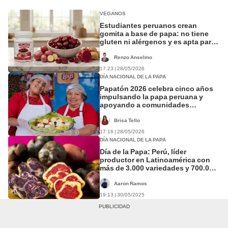
VEGANOS
Estudiantes peruanos crean
gomita a base de papa: no tiene
gluten ni alérgenos y es apta para
veganos
Renzo Anselmo
17:23 | 28/05/2026
DÍA NACIONAL DE LA PAPA
Papatón 2026 celebra cinco años
impulsando la papa peruana y
apoyando a comunidades
vulnerables
Brisa Tello
17:16 | 28/05/2026
DÍA NACIONAL DE LA PAPA
Día de la Papa: Perú, líder
productor en Latinoamérica con
más de 3.000 variedades y 700.000
agricultores que sustentan su
producción
Aaron Ramos
19:13 | 30/05/2025