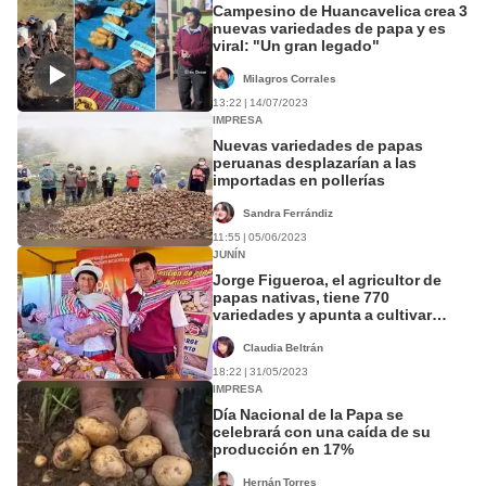
Campesino de Huancavelica crea 3
nuevas variedades de papa y es
viral: "Un gran legado"
Milagros Corrales
13:22 | 14/07/2023
IMPRESA
Nuevas variedades de papas
peruanas desplazarían a las
importadas en pollerías
Sandra Ferrándiz
11:55 | 05/06/2023
JUNÍN
Jorge Figueroa, el agricultor de
papas nativas, tiene 770
variedades y apunta a cultivar
2.000
Claudia Beltrán
18:22 | 31/05/2023
IMPRESA
Día Nacional de la Papa se
celebrará con una caída de su
producción en 17%
Hernán Torres