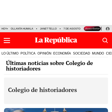
HOY
OLLANTA HUMALA
JANET TELLO
7 DE AGOSTO
TINKA RESULTADOS
LO ÚLTIMO
POLÍTICA
OPINIÓN
ECONOMÍA
SOCIEDAD
MUNDO
CIE
Últimas noticias sobre Colegio de
historiadores
Colegio de historiadores