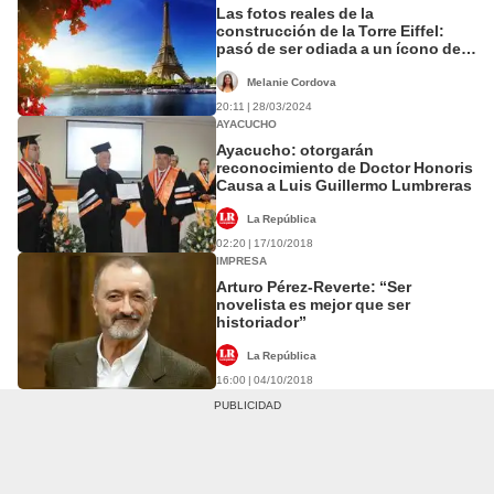
Las fotos reales de la
construcción de la Torre Eiffel:
pasó de ser odiada a un ícono de
Paris
Melanie Cordova
20:11 | 28/03/2024
AYACUCHO
Ayacucho: otorgarán
reconocimiento de Doctor Honoris
Causa a Luis Guillermo Lumbreras
La República
02:20 | 17/10/2018
IMPRESA
Arturo Pérez-Reverte: “Ser
novelista es mejor que ser
historiador”
La República
16:00 | 04/10/2018