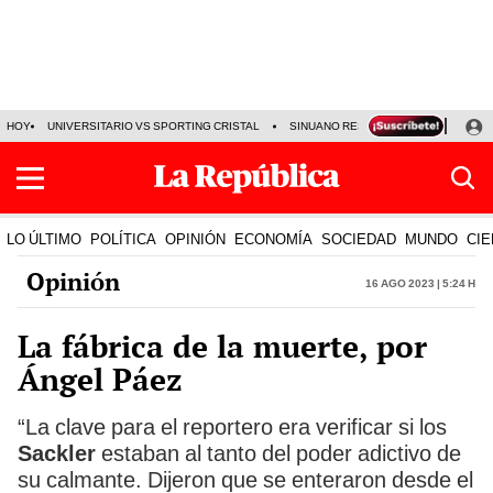
HOY
UNIVERSITARIO VS SPORTING CRISTAL
SINUANO RESULTADOS HOY
CA
LO ÚLTIMO
POLÍTICA
OPINIÓN
ECONOMÍA
SOCIEDAD
MUNDO
CIE
Opinión
16 Ago 2023 | 5:24 h
La fábrica de la muerte, por
Ángel Páez
“La clave para el reportero era verificar si los
Sackler
estaban al tanto del poder adictivo de
su calmante. Dijeron que se enteraron desde el