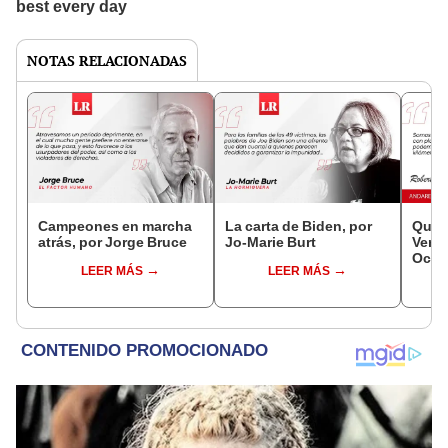
NOTAS RELACIONADAS
Campeones en marcha
La carta de Biden, por
Qué v
atrás, por Jorge Bruce
Jo-Marie Burt
Verde
Ocho
LEER MÁS
LEER MÁS