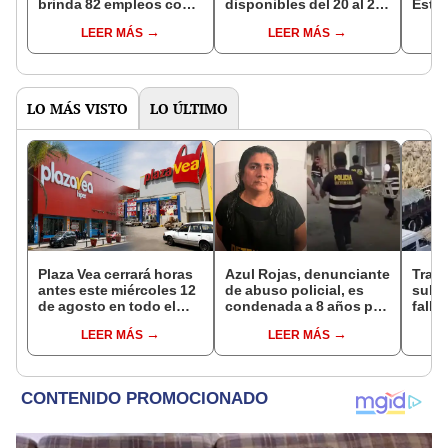
brinda 82 empleos con
disponibles del 20 al 26
Estad
sueldos de hasta
de mayo con sueldos de
mayo
LEER MÁS
LEER MÁS
S/3.000: ¿cuáles son los
hasta S/12.000
hasta
requisitos?
LO MÁS VISTO
LO ÚLTIMO
Plaza Vea cerrará horas
Azul Rojas, denunciante
Trag
antes este miércoles 12
de abuso policial, es
sube 
de agosto en todo el
condenada a 8 años por
falle
Perú: tiendas atenderán
organización criminal
entre
LEER MÁS
LEER MÁS
hasta las 7 p.m.
en Trujillo
Espi