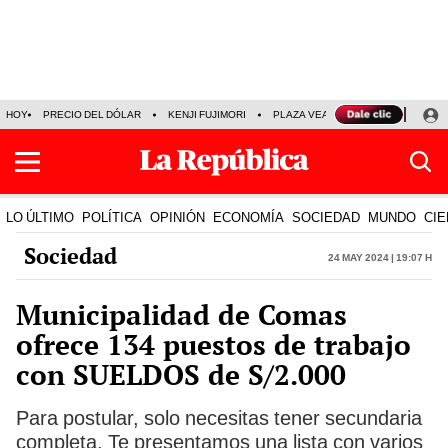
HOY
PRECIO DEL DÓLAR
KENJI FUJIMORI
PLAZA VEA
FERIADOS
KE
LO ÚLTIMO
POLÍTICA
OPINIÓN
ECONOMÍA
SOCIEDAD
MUNDO
CIE
Sociedad
24 May 2024 | 19:07 h
Municipalidad de Comas
ofrece 134 puestos de trabajo
con SUELDOS de S/2.000
Para postular, solo necesitas tener secundaria
completa. Te presentamos una lista con varios