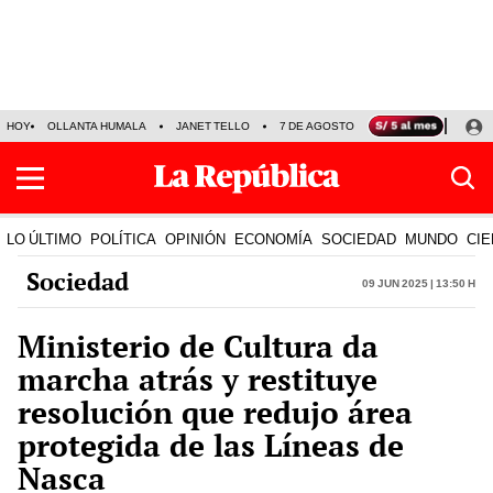
HOY
OLLANTA HUMALA
JANET TELLO
7 DE AGOSTO
TINKA RESULTADOS
LO ÚLTIMO
POLÍTICA
OPINIÓN
ECONOMÍA
SOCIEDAD
MUNDO
CIE
Sociedad
09 Jun 2025 | 13:50 h
Ministerio de Cultura da
marcha atrás y restituye
resolución que redujo área
protegida de las Líneas de
Nasca