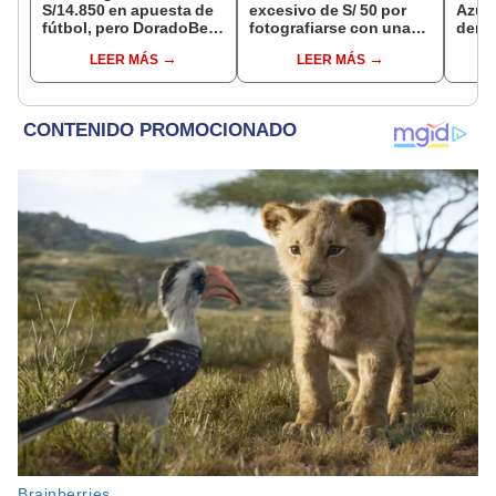
S/14.850 en apuesta de
excesivo de S/ 50 por
Azul 
fútbol, pero DoradoBet
fotografiarse con una
denu
se negó a pagar:
alpaca en Cusco y
que l
LEER MÁS
LEER MÁS
Indecopi multó a la
Serenazgo recuperó el
polic
empresa con más de S/
dinero
19.000