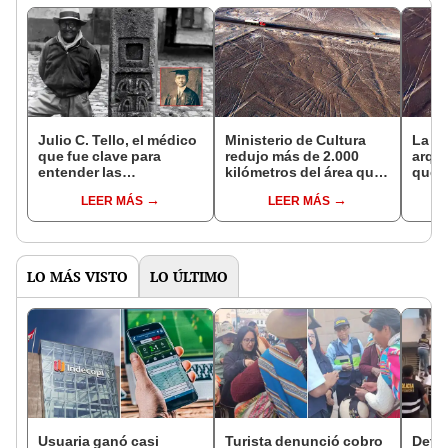
Julio C. Tello, el médico
Ministerio de Cultura
La hi
que fue clave para
redujo más de 2.000
arque
entender las
kilómetros del área que
que r
civilizaciones antiguas
corresponde a las
jerog
LEER MÁS
LEER MÁS
y es considerado como
Líneas de Nazca
nitid
el ‘Padre de la
desc
Arqueología Peruana’
LO MÁS VISTO
LO ÚLTIMO
Usuaria ganó casi
Turista denunció cobro
Detie