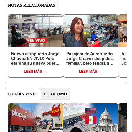
NOTAS RELACIONADAS
Nuevo aeropuerto Jorge
Pasajera de Aeropuerto
Así s
Chávez EN VIVO: Perú
Jorge Chávez despide a
horas
estrena su nueva puerta
familiar, pero tendrá que
Jorg
aérea al mundo con
recogerlo en el nuevo
tiend
LEER MÁS
LEER MÁS
moderna infraestructura
terminal: "No sé cómo
poco
llegar"
termi
LO MÁS VISTO
LO ÚLTIMO