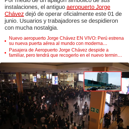
Por medio de un apagón simbólico de sus
instalaciones, el antiguo
aeropuerto Jorge
Chávez
dejó de operar oficialmente este 01 de
junio. Usuarios y trabajadores se despidieron
con mucha nostalgia.
Nuevo aeropuerto Jorge Chávez EN VIVO: Perú estrena
su nueva puerta aérea al mundo con moderna
infraestructura
Pasajera de Aeropuerto Jorge Chávez despide a
familiar, pero tendrá que recogerlo en el nuevo terminal:
"No sé cómo llegar"