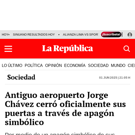
HOY
SINUANO RESULTADOS HOY
ALIANZA LIMA VS SPORT BOYS
JORGE MES
LO ÚLTIMO
POLÍTICA
OPINIÓN
ECONOMÍA
SOCIEDAD
MUNDO
CIE
Sociedad
01 Jun 2025 | 21:05 h
Antiguo aeropuerto Jorge
Chávez cerró oficialmente sus
puertas a través de apagón
simbólico