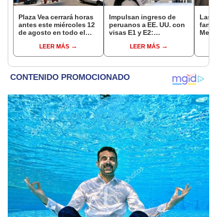
Plaza Vea cerrará horas
Impulsan ingreso de
Las 
antes este miércoles 12
peruanos a EE. UU. con
fant
de agosto en todo el
visas E1 y E2:
Metr
Perú: tiendas atenderán
emprendedores y
ampli
LEER MÁS
LEER MÁS
hasta las 7 p.m.
pymes serían los más
incon
beneficiados
buse
esta