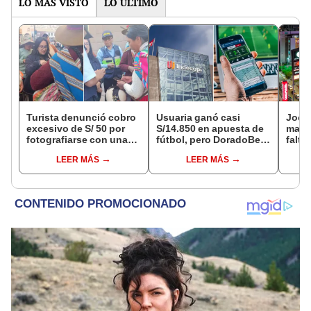
LO MÁS VISTO
LO ÚLTIMO
Turista denunció cobro
Usuaria ganó casi
Jocke
excesivo de S/ 50 por
S/14.850 en apuesta de
manti
fotografiarse con una
fútbol, pero DoradoBet
falta
alpaca en Cusco y
se negó a pagar:
¿desd
LEER MÁS
LEER MÁS
Serenazgo recuperó el
Indecopi multó a la
el ce
dinero
empresa con más de S/
19.000