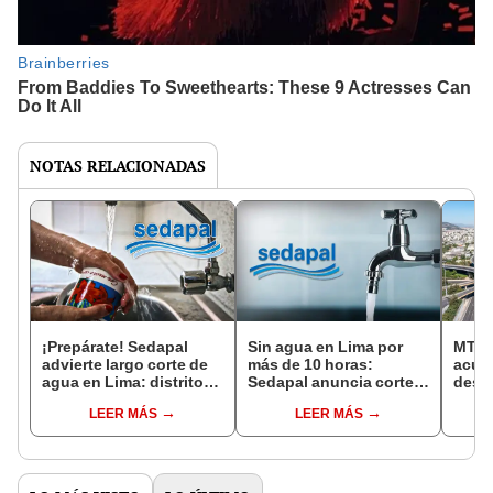
NOTAS RELACIONADAS
¡Prepárate! Sedapal
Sin agua en Lima por
MTC 
advierte largo corte de
más de 10 horas:
acuer
agua en Lima: distritos
Sedapal anuncia corte
destr
afectados por más de 12
en varios distritos este
Perif
LEER MÁS
LEER MÁS
horas
fin de semana
Lima 
réco