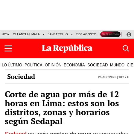
HOY
OLLANTA HUMALA
JANET TELLO
7 DE AGOSTO
TINKA RESULTADOS
LO ÚLTIMO
POLÍTICA
OPINIÓN
ECONOMÍA
SOCIEDAD
MUNDO
CIE
Sociedad
25 Abr 2025 | 18:17 h
Corte de agua por más de 12
horas en Lima: estos son los
distritos, zonas y horarios
según Sedapal