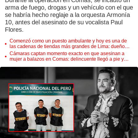
Durante la operación en Comas, se incautó un
arma de fuego, drogas y un vehículo con el que
se habría hecho reglaje a la orquesta Armonía
10, antes del asesinato de su vocalista Paul
Flores.
Comenzó como un puesto ambulante y hoy es una de
las cadenas de tiendas más grandes de Lima: dueño
vendía chupetes en Comas
Cámaras captan momento exacto en que asesinan a
mujer a balazos en Comas: delincuente llegó a pie y
huyó corriendo