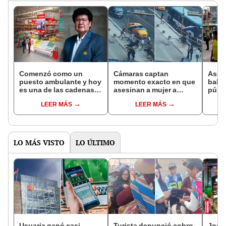
Comenzó como un
Cámaras captan
Asesi
puesto ambulante y hoy
momento exacto en que
balaz
es una de las cadenas
asesinan a mujer a
públi
de tiendas más grandes
balazos en Comas:
de 1
LEER MÁS
LEER MÁS
de Lima: dueño vendía
delincuente llegó a pie y
chupetes en Comas
huyó corriendo
LO MÁS VISTO
LO ÚLTIMO
Usuaria ganó casi
Turista denunció cobro
Jocke