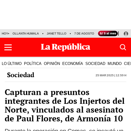
HOY
OLLANTA HUMALA
JANET TELLO
7 DE AGOSTO
TINKA RESULTADOS
LO ÚLTIMO
POLÍTICA
OPINIÓN
ECONOMÍA
SOCIEDAD
MUNDO
CIE
Sociedad
25 Mar 2025 | 12:59 h
Capturan a presuntos
integrantes de Los Injertos del
Norte, vinculados al asesinato
de Paul Flores, de Armonía 10