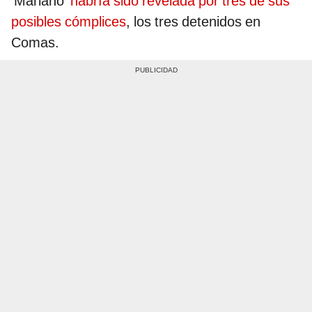
'Mariano'
habría sido revelada por tres de sus
posibles cómplices
, los tres detenidos en
Comas.