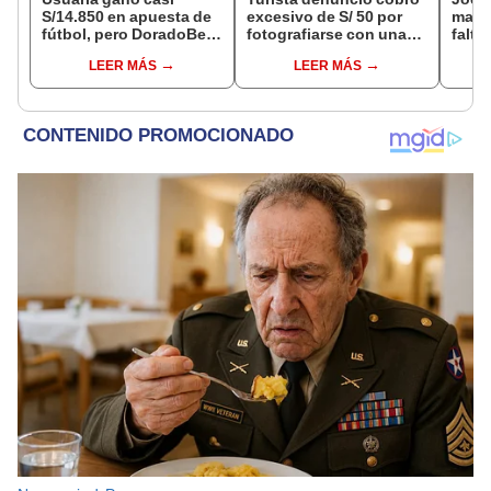
S/14.850 en apuesta de
excesivo de S/ 50 por
manti
fútbol, pero DoradoBet
fotografiarse con una
falta
se negó a pagar:
alpaca en Cusco y
¿desd
LEER MÁS
LEER MÁS
Indecopi multó a la
Serenazgo recuperó el
el ce
empresa con más de S/
dinero
19.000