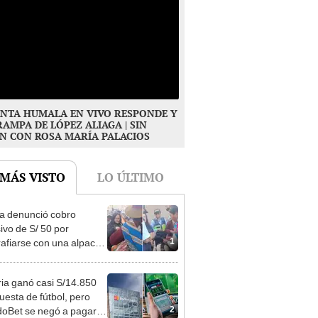
NTA HUMALA EN VIVO RESPONDE Y
RAMPA DE LÓPEZ ALIAGA | SIN
N CON ROSA MARÍA PALACIOS
 MÁS VISTO
LO ÚLTIMO
ta denunció cobro
ivo de S/ 50 por
1
rafiarse con una alpaca
sco y Serenazgo
eró el dinero
ia ganó casi S/14.850
uesta de fútbol, pero
2
oBet se negó a pagar: