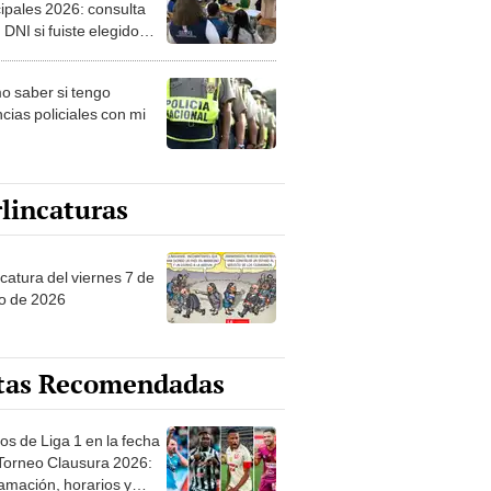
ipales 2026: consulta
 DNI si fuiste elegido
ro de mesa para este 4
ubre en el link oficial de
 saber si tengo
NPE
cias policiales con mi
lincaturas
catura del viernes 7 de
o de 2026
tas Recomendadas
os de Liga 1 en la fecha
 Torneo Clausura 2026:
amación, horarios y