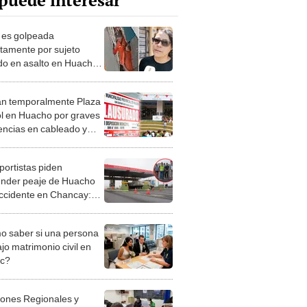
puede interesar
 es golpeada
ntamente por sujeto
o en asalto en Huacho:
as a Dios no se le ha
 un disparo"
an temporalmente Plaza
ol en Huacho por graves
iencias en cableado y
 de comidas
portistas piden
nder peaje de Huacho
accidente en Chancay:
, vamos a radicalizar la
ización"
 saber si una persona
jo matrimonio civil en
ec?
iones Regionales y