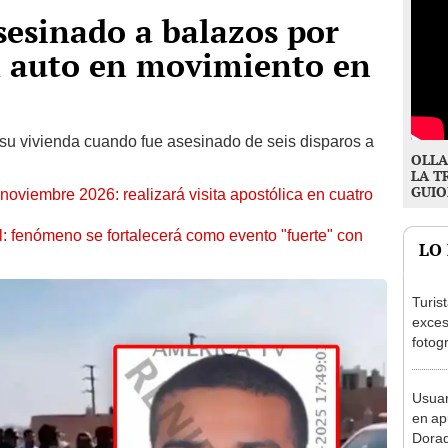
sesinado a balazos por
n auto en movimiento en
 su vivienda cuando fue asesinado de seis disparos a
OLLA
LA T
GUIO
oviembre 2026: realizará visita apostólica en cuatro
: fenómeno se fortalecerá como evento "fuerte" con
LO
Turis
exces
fotog
en Cu
recup
Usuar
en ap
Dorad