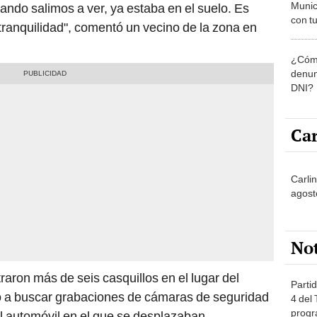
Munic
ando salimos a ver, ya estaba en el suelo. Es
con tu
n tranquilidad", comentó un vecino de la zona en
miemb
de oct
¿Cómo
la O
denun
DNI?
Car
Carlin
agost
No
raron más de seis casquillos en el lugar del
Partid
o a buscar grabaciones de cámaras de seguridad
4 del
progr
 el automóvil en el que se desplazaban.