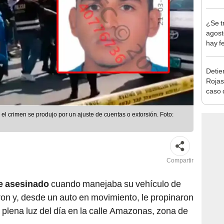
Indec
con m
¿Se t
agost
hay fe
desca
Detien
Rojas
caso q
policí
el crimen se produjo por un ajuste de cuentas o extorsión. Foto:
Compartir
e asesinado
cuando manejaba su vehículo de
eron y, desde un auto en movimiento, le propinaron
a plena luz del día en la calle Amazonas, zona de