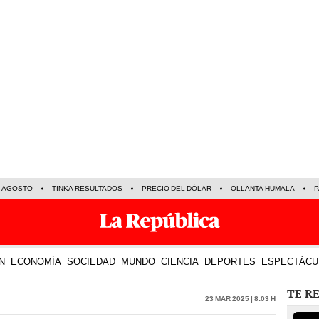
E AGOSTO
TINKA RESULTADOS
PRECIO DEL DÓLAR
OLLANTA HUMALA
P
N
ECONOMÍA
SOCIEDAD
MUNDO
CIENCIA
DEPORTES
ESPECTÁCU
TE R
23 Mar 2025 | 8:03 h