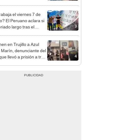
opi multó a la empresa
ás de S/ 19.000
rabaja el viernes 7 de
o? El Peruano aclara si
3
riado largo tras el
nso del 6 de agosto
en en Trujillo a Azul
 Marín, denunciante del
4
ue llevó a prisión a tres
as