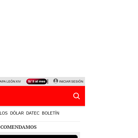
APA LEÓN XIV
NALDY SALDAÑA
INICIAR SESIÓN
LA BELLA LUZ
MAGALY MEDINA
HORÓS
LOS
DÓLAR
DATEC
BOLETÍN
ECOMENDAMOS