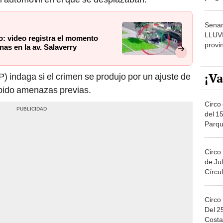
dónde
Senam
LLUV
o: video registra el momento
provi
as en la av. Salaverry
¡Va
) indaga si el crimen se produjo por un ajuste de
cibido amenazas previas.
Circo 
del 15
Parqu
Migue
Circo
de Jul
Círcul
Circo
Del 2
Costa