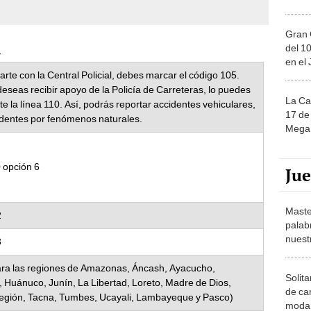
Gran 
a
del 10
en el
rte con la Central Policial, debes marcar el código 105.
deseas recibir apoyo de la Policía de Carreteras, lo puedes
La Ca
e la línea 110. Así, podrás reportar accidentes vehiculares,
17 de 
identes por fenómenos naturales.
Mega 
 opción 6
Ju
Maste
2
palab
nuest
3
ara las regiones de Amazonas, Áncash, Ayacucho,
Solita
 Huánuco, Junín, La Libertad, Loreto, Madre de Dios,
de ca
Región, Tacna, Tumbes, Ucayali, Lambayeque y Pasco)
moda.