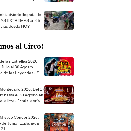
 ver
hi advierte llegada de
IAS EXTREMAS en 65
ncias desde HOY
mos al Circo!
de las Estrellas 2026:
 Julio al 30 Agosto.
e de las Leyendas - San
l
 Montecarlo 2026: Del 17
io hasta el 30 Agosto en
o Militar - Jesús María
 Místico Condor 2026:
5 de Junio. Explanada
 21