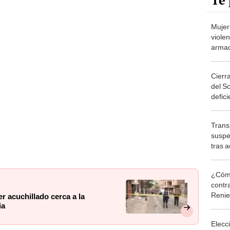
Te 
Mujer
viole
armad
"Graci
salido
Cierr
del S
defic
patio
Trans
suspe
tras 
"Si no
paral
¿Cómo
contra
Reni
r acuchillado cerca a la
ia
Elecc