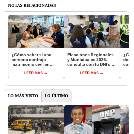
NOTAS RELACIONADAS
¿Cómo saber si una
Elecciones Regionales
¿Cóm
persona contrajo
y Municipales 2026:
denun
matrimonio civil en
consulta con tu DNI si
con 
Reniec?
fuiste elegido miembro
LEER MÁS
LEER MÁS
de mesa para este 4 de
octubre en el link oficial
de la ONPE
LO MÁS VISTO
LO ÚLTIMO