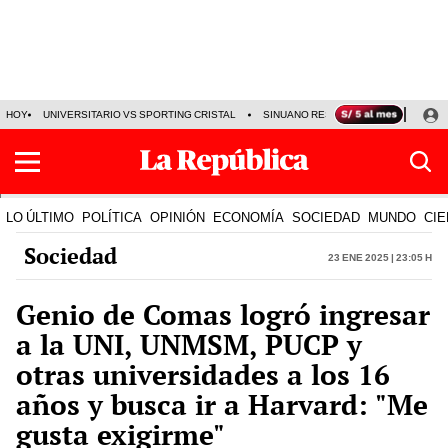
HOY
UNIVERSITARIO VS SPORTING CRISTAL
SINUANO RESULTADOS HOY
CA
LO ÚLTIMO
POLÍTICA
OPINIÓN
ECONOMÍA
SOCIEDAD
MUNDO
CIE
Sociedad
23 Ene 2025 | 23:05 h
Genio de Comas logró ingresar
a la UNI, UNMSM, PUCP y
otras universidades a los 16
años y busca ir a Harvard: "Me
gusta exigirme"