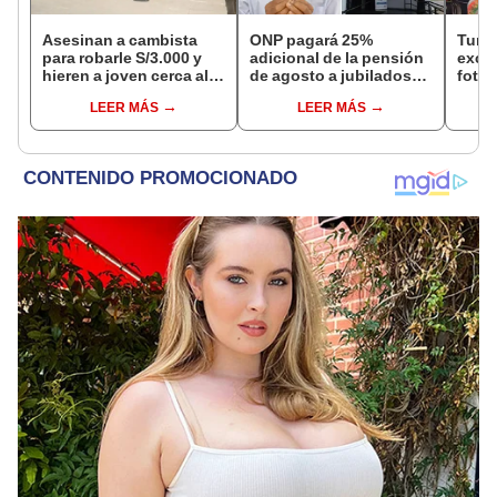
Asesinan a cambista
ONP pagará 25%
Turis
para robarle S/3.000 y
adicional de la pensión
exces
hieren a joven cerca al
de agosto a jubilados
fotog
Barrio Chino en Lima
que cumplan este
alpa
LEER MÁS
LEER MÁS
Cercado
requisito: ¿cómo saber
Seren
si soy beneficiario?
dine