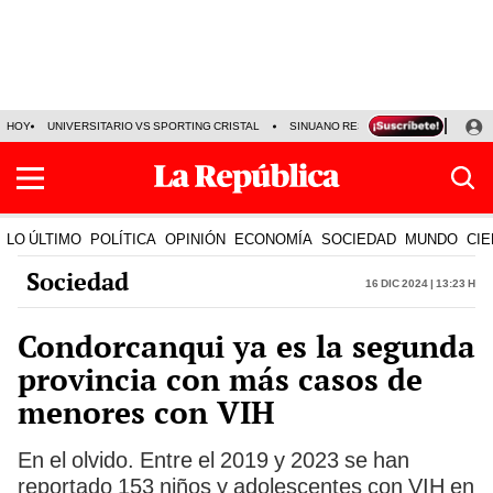
HOY
UNIVERSITARIO VS SPORTING CRISTAL
SINUANO RESULTADOS HOY
CA
LO ÚLTIMO
POLÍTICA
OPINIÓN
ECONOMÍA
SOCIEDAD
MUNDO
CIE
Sociedad
16 Dic 2024 | 13:23 h
Condorcanqui ya es la segunda
provincia con más casos de
menores con VIH
En el olvido. Entre el 2019 y 2023 se han
reportado 153 niños y adolescentes con VIH en