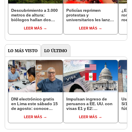
Descubrimiento a 3.000
Policías reprimen
¿Es c
metros de altura:
protestas y
ronso
biólogos hallan dos
universitarios les lanzan
roed
nuevas especies en los
pintura roja en Bagua:
Suda
LEER MÁS
LEER MÁS
Andes peruanos
"Reclamamos nuestro
del 
justo derecho"
tende
LO MÁS VISTO
LO ÚLTIMO
DNI electrónico gratis
Impulsan ingreso de
Usuar
en Lima este sábado 15
peruanos a EE. UU. con
S/14.
de agosto: conoce
visas E1 y E2:
fútbo
quiénes pueden
emprendedores y
se ne
LEER MÁS
LEER MÁS
acceder y qué
pymes serían los más
Indec
requisitos deben
beneficiados
empr
cumplir
19.0