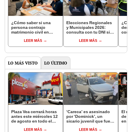
¿Cómo saber si una
Elecciones Regionales
¿Cóm
persona contrajo
y Municipales 2026:
denun
matrimonio civil en
consulta con tu DNI si
con 
Reniec?
fuiste elegido miembro
LEER MÁS
LEER MÁS
de mesa para este 4 de
octubre en el link oficial
de la ONPE
LO MÁS VISTO
LO ÚLTIMO
Plaza Vea cerrará horas
‘Careca’ es asesinado
El mi
antes este miércoles 12
por ‘Dominick’, un
de lo
de agosto en todo el
sicario juvenil que fue
en el
Perú: tiendas atenderán
capturado tras el crimen
los h
LEER MÁS
LEER MÁS
hasta las 7 p.m.
homi