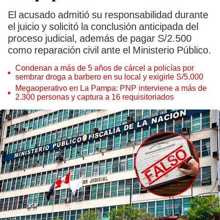
El acusado admitió su responsabilidad durante
el juicio y solicitó la conclusión anticipada del
proceso judicial, además de pagar S/2.500
como reparación civil ante el Ministerio Público.
Condenan a más de 5 años de cárcel a policías por
sembrar droga a barbero en su local y exigirle S/5.000
Megaoperativo en La Pampa: PNP interviene a más de
2.300 personas y captura a 16 requisitoriados