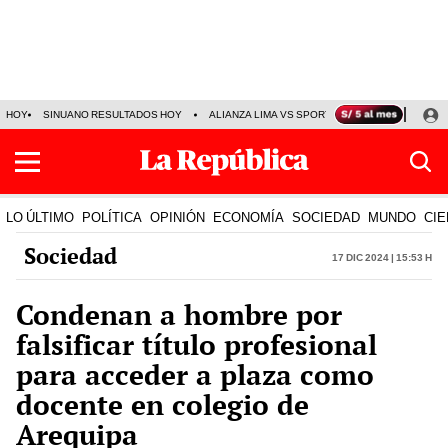
HOY
SINUANO RESULTADOS HOY
ALIANZA LIMA VS SPORT BOYS
JORGE MES
LO ÚLTIMO
POLÍTICA
OPINIÓN
ECONOMÍA
SOCIEDAD
MUNDO
CIE
Sociedad
17 Dic 2024 | 15:53 h
Condenan a hombre por
falsificar título profesional
para acceder a plaza como
docente en colegio de
Arequipa