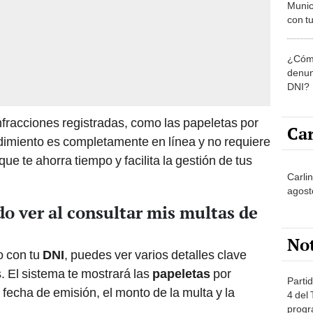
Munic
con tu
miemb
de oct
¿Cómo
la O
denun
DNI?
infracciones registradas, como las papeletas por
Car
dimiento es completamente en línea y no requiere
que te ahorra tiempo y facilita la gestión de tus
Carli
agost
o ver al consultar mis multas de
No
o con tu
DNI
, puedes ver varios detalles clave
. El sistema te mostrará las
papeletas
por
Partid
 fecha de emisión, el monto de la multa y la
4 del
progr