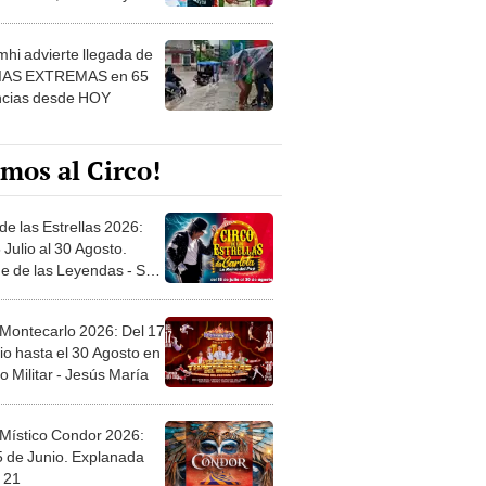
 ver
hi advierte llegada de
IAS EXTREMAS en 65
ncias desde HOY
mos al Circo!
de las Estrellas 2026:
 Julio al 30 Agosto.
e de las Leyendas - San
l
 Montecarlo 2026: Del 17
io hasta el 30 Agosto en
o Militar - Jesús María
 Místico Condor 2026:
5 de Junio. Explanada
 21