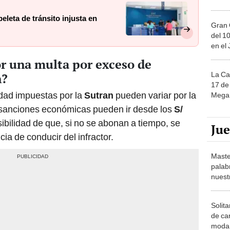
leta de tránsito injusta en
Gran 
del 10
en el
r una multa por exceso de
La Ca
n?
17 de 
dad impuestas por la
Sutran
pueden variar por la
Mega 
s sanciones económicas pueden ir desde los
S/
sibilidad de que, si no se abonan a tiempo, se
Ju
ia de conducir del infractor.
Maste
palab
nuest
Solita
de ca
moda.