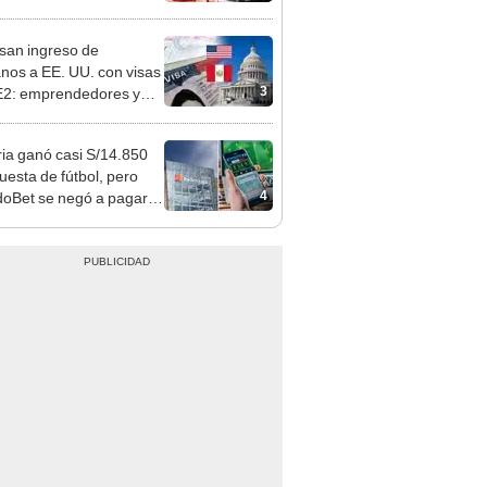
o que conoció en Roblox:
usca al implicado
san ingreso de
nos a EE. UU. con visas
3
E2: emprendedores y
 serían los más
iciados
ia ganó casi S/14.850
uesta de fútbol, pero
4
oBet se negó a pagar:
opi multó a la empresa
ás de S/ 19.000