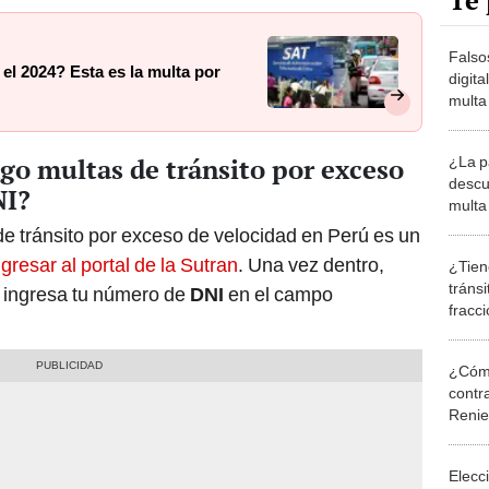
Te 
Falso
el 2024? Esta es la multa por
digita
multa
datos
go multas de tránsito por exceso
¿La p
descu
NI?
multa 
en Pe
de tránsito por exceso de velocidad en Perú es un
ngresar al portal de la Sutran
. Una vez dentro,
¿Tien
tráns
e ingresa tu número de
DNI
en el campo
fracci
compl
¿Cómo
contra
Reni
Elecc