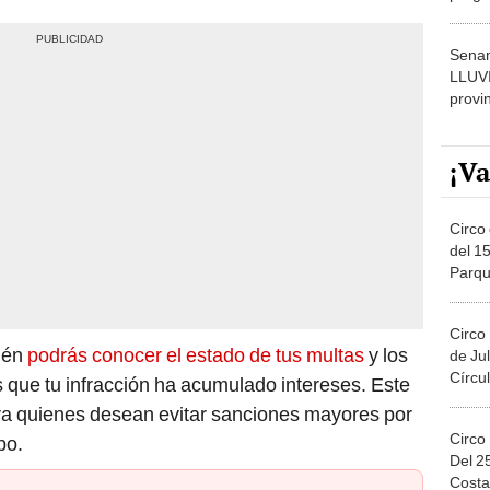
dónde
Senam
LLUV
provi
¡Va
Circo 
del 15
Parqu
Migue
Circo
bién
podrás conocer el estado de tus multas
y los
de Jul
Círcul
s que tu infracción ha acumulado intereses. Este
ara quienes desean evitar sanciones mayores por
Circo
po.
Del 2
Costa