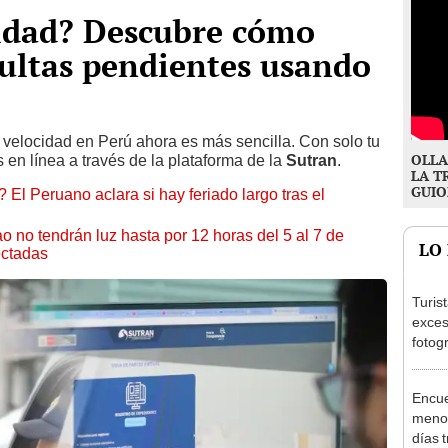
cidad? Descubre cómo
multas pendientes usando
 velocidad en Perú ahora es más sencilla. Con solo tu
OLLA
s en línea a través de la plataforma de la
Sutran
.
LA T
GUIO
 El Peruano aclara si hay feriado largo tras el
ao no tendrán luz hasta por 12 horas del 5 al 7 de
LO
ectadas
Turis
exces
fotog
en Cu
recup
Encue
menor
días 