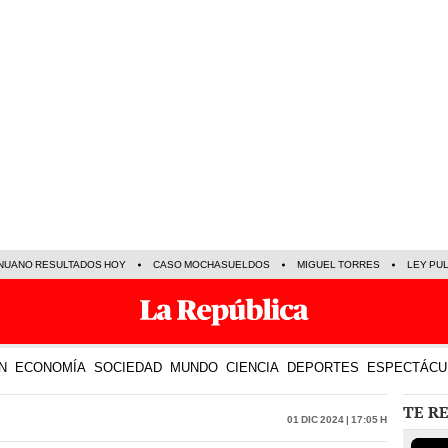
NUANO RESULTADOS HOY
CASO MOCHASUELDOS
MIGUEL TORRES
LEY PU
N
ECONOMÍA
SOCIEDAD
MUNDO
CIENCIA
DEPORTES
ESPECTÁCU
TE R
01 Dic 2024 | 17:05 h