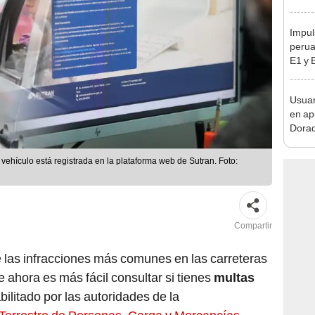
sujet
PNP b
Impul
perua
E1 y 
pymes
benef
Usuar
en ap
Dorad
Indec
con m
ehículo está registrada en la plataforma web de Sutran. Foto:
Compartir
 las infracciones más comunes en las carreteras
ue ahora es más fácil consultar si tienes
multas
ilitado por las autoridades de la