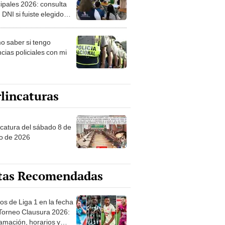
ipales 2026: consulta
 DNI si fuiste elegido
ro de mesa para este 4
ubre en el link oficial de
 saber si tengo
NPE
cias policiales con mi
lincaturas
ncatura del sábado 8 de
o de 2026
tas Recomendadas
os de Liga 1 en la fecha
 Torneo Clausura 2026:
amación, horarios y