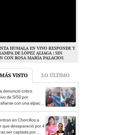
NTA HUMALA EN VIVO RESPONDE Y
RAMPA DE LÓPEZ ALIAGA | SIN
N CON ROSA MARÍA PALACIOS
 MÁS VISTO
LO ÚLTIMO
ta denunció cobro
ivo de S/50 por
1
rafiarse con una alpaca
sco: serenazgo
eró el dinero
ntran en Chorrillos a
 que desapareció por 4
2
tras ser captada por