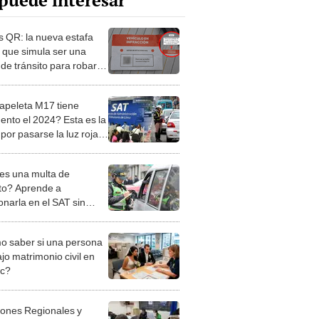
puede interesar
s QR: la nueva estafa
l que simula ser una
 de tránsito para robar
 personales en Lima
apeleta M17 tiene
ento el 2024? Esta es la
por pasarse la luz roja
rú
es una multa de
ito? Aprende a
onarla en el SAT sin
icaciones
 saber si una persona
jo matrimonio civil en
ec?
iones Regionales y