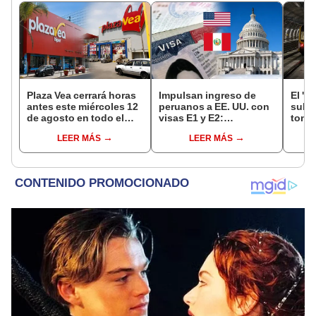
Plaza Vea cerrará horas
Impulsan ingreso de
El 'm
antes este miércoles 12
peruanos a EE. UU. con
subte
de agosto en todo el
visas E1 y E2:
tone
Perú: tiendas atenderán
emprendedores y
const
LEER MÁS
LEER MÁS
hasta las 7 p.m.
pymes serían los más
el Ca
beneficiados
últim