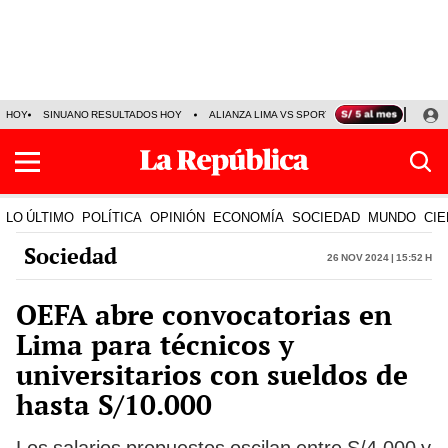
HOY
SINUANO RESULTADOS HOY
ALIANZA LIMA VS SPORT BOYS
JORGE MES
LO ÚLTIMO
POLÍTICA
OPINIÓN
ECONOMÍA
SOCIEDAD
MUNDO
CIE
Sociedad
26 Nov 2024 | 15:52 h
OEFA abre convocatorias en
Lima para técnicos y
universitarios con sueldos de
hasta S/10.000