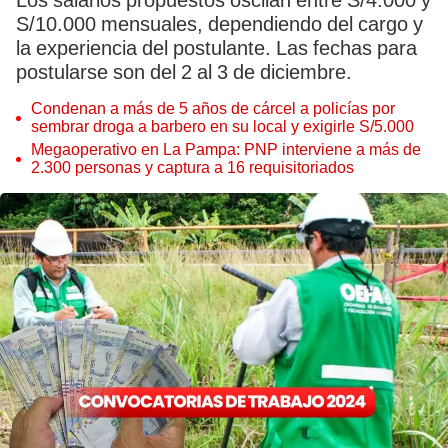
Los salarios propuestos oscilan entre S/4.000 y
S/10.000 mensuales, dependiendo del cargo y
la experiencia del postulante. Las fechas para
postularse son del 2 al 3 de diciembre.
Condenan a más de 5 años de cárcel a policías por
sembrar droga a barbero en su local y exigirle S/5.000
Megaoperativo en La Pampa: PNP interviene a más de
2.300 personas y captura a 16 requisitoriados