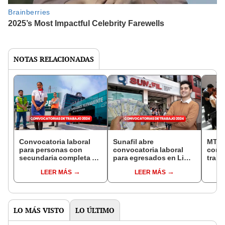
NOTAS RELACIONADAS
Convocatoria laboral
Sunafil abre
MTPE
para personas con
convocatoria laboral
conv
secundaria completa o
para egresados en Lima
traba
tituladas en el nuevo
y regiones: postula a las
puest
LEER MÁS
LEER MÁS
Aeropuerto Jorge
prácticas con sueldos
vario
Chávez: cómo postular
de S/1.200
LO MÁS VISTO
LO ÚLTIMO