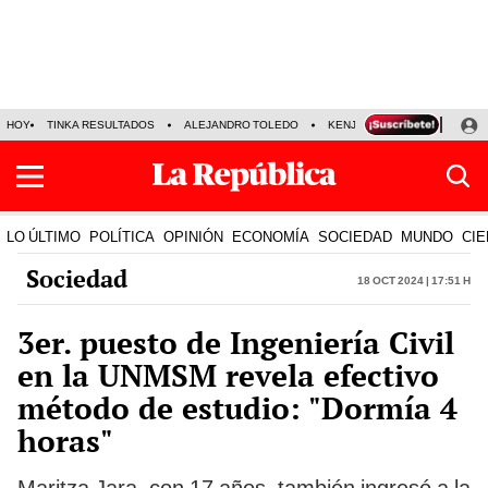
HOY
TINKA RESULTADOS
ALEJANDRO TOLEDO
KENJI FUJIMORI
PRECIO
LO ÚLTIMO
POLÍTICA
OPINIÓN
ECONOMÍA
SOCIEDAD
MUNDO
CIE
Sociedad
18 Oct 2024 | 17:51 h
3er. puesto de Ingeniería Civil
en la UNMSM revela efectivo
método de estudio: "Dormía 4
horas"