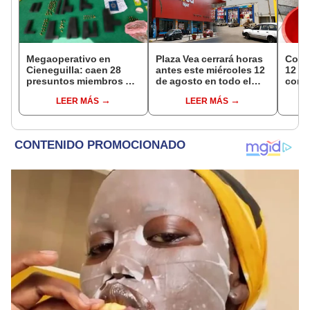
Megaoperativo en
Plaza Vea cerrará horas
Corte
Cieneguilla: caen 28
antes este miércoles 12
12 ho
presuntos miembros del
de agosto en todo el
conoc
'Tren de Aragua' en
Perú: tiendas atenderán
zona
LEER MÁS
LEER MÁS
'búnker' durante fiesta
hasta las 7 p.m.
Miraf
de cumpleaños
Olivo