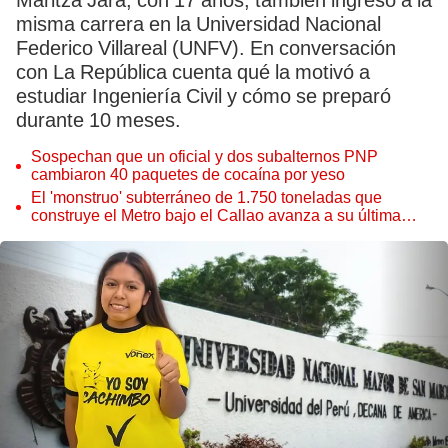
Maritza Jara, con 17 años, también ingresó a la
misma carrera en la Universidad Nacional
Federico Villareal (UNFV). En conversación
con La República cuenta qué la motivó a
estudiar Ingeniería Civil y cómo se preparó
durante 10 meses.
Sospechan que un oficial y dos subalternos PNP
cambiaron 40 paquetes de cocaína por yeso
El 'monstruo' subterráneo de 1.750 toneladas que
construye el Metro bajo el Callao avanza a su última
estación