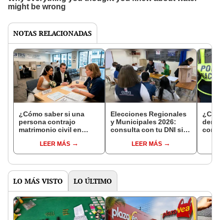
NOTAS RELACIONADAS
¿Cómo saber si una
Elecciones Regionales
¿Cóm
persona contrajo
y Municipales 2026:
denun
matrimonio civil en
consulta con tu DNI si
con 
Reniec?
fuiste elegido miembro
LEER MÁS
LEER MÁS
de mesa para este 4 de
octubre en el link oficial
de la ONPE
LO MÁS VISTO
LO ÚLTIMO