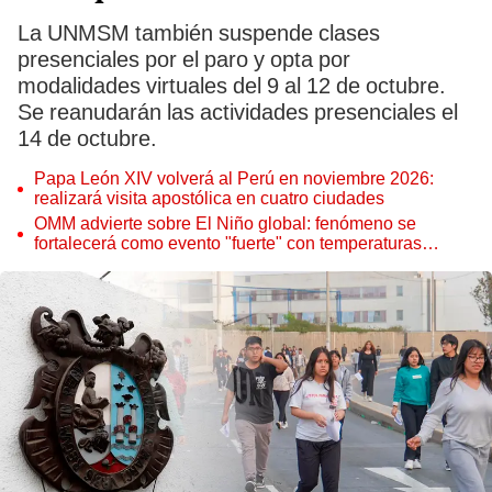
La UNMSM también suspende clases
presenciales por el paro y opta por
modalidades virtuales del 9 al 12 de octubre.
Se reanudarán las actividades presenciales el
14 de octubre.
Papa León XIV volverá al Perú en noviembre 2026:
realizará visita apostólica en cuatro ciudades
OMM advierte sobre El Niño global: fenómeno se
fortalecerá como evento "fuerte" con temperaturas
récord este 2026