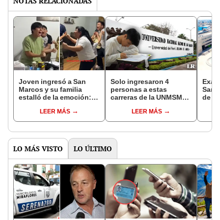
NOTAS RELACIONADAS
Joven ingresó a San
Solo ingresaron 4
Exam
Marcos y su familia
personas a estas
San M
estalló de la emoción:
carreras de la UNMSM
de po
“Todo el esfuerzo valió
en el último EXAMEN DE
UNMS
LEER MÁS
LEER MÁS
la pena”
ADMISIÓN 2025-I
ingr
quié
vaca
LO MÁS VISTO
LO ÚLTIMO