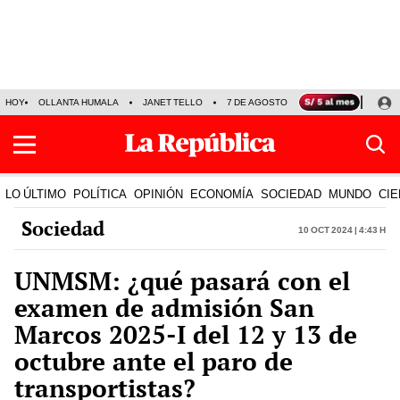
HOY
OLLANTA HUMALA
JANET TELLO
7 DE AGOSTO
TINKA RESULTADOS
LO ÚLTIMO
POLÍTICA
OPINIÓN
ECONOMÍA
SOCIEDAD
MUNDO
CIE
Sociedad
10 Oct 2024 | 4:43 h
UNMSM: ¿qué pasará con el
examen de admisión San
Marcos 2025-I del 12 y 13 de
octubre ante el paro de
transportistas?