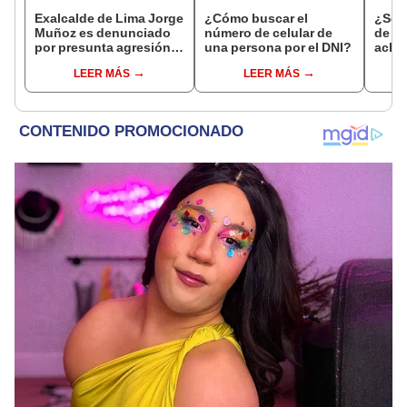
Exalcalde de Lima Jorge
¿Cómo buscar el
¿Se t
Muñoz es denunciado
número de celular de
de a
por presunta agresión
una persona por el DNI?
aclar
contra serena gestante
largo
LEER MÁS
LEER MÁS
de Miraflores
del 6