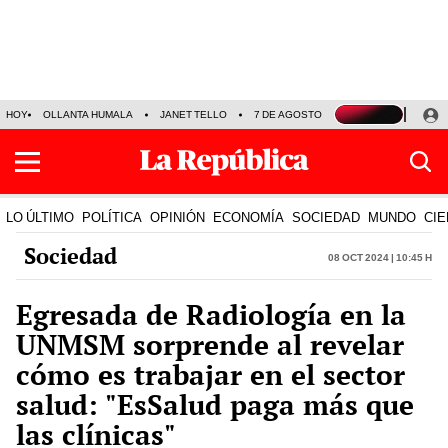
HOY
OLLANTA HUMALA
JANET TELLO
7 DE AGOSTO
TINKA RESULTADOS
LO ÚLTIMO
POLÍTICA
OPINIÓN
ECONOMÍA
SOCIEDAD
MUNDO
CIE
Sociedad
08 Oct 2024 | 10:45 h
Egresada de Radiología en la
UNMSM sorprende al revelar
cómo es trabajar en el sector
salud: "EsSalud paga más que
las clínicas"