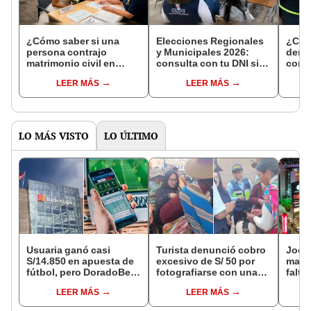
¿Cómo saber si una
Elecciones Regionales
¿Cóm
persona contrajo
y Municipales 2026:
denun
matrimonio civil en
consulta con tu DNI si
con 
Reniec?
fuiste elegido miembro
LEER MÁS
LEER MÁS
de mesa para este 4 de
octubre en el link oficial
de la ONPE
LO MÁS VISTO
LO ÚLTIMO
Usuaria ganó casi
Turista denunció cobro
Jocke
S/14.850 en apuesta de
excesivo de S/ 50 por
manti
fútbol, pero DoradoBet
fotografiarse con una
falta
se negó a pagar:
alpaca en Cusco y
¿desd
LEER MÁS
LEER MÁS
Indecopi multó a la
Serenazgo recuperó el
el ce
empresa con más de S/
dinero