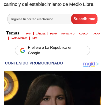
canino y del establecimiento de Medio Libre.
PNP
CÁRCEL
PERÚ
HUANCAYO
CUSCO
TACNA
LAMBAYEQUE
INPE
Prefiero a La República en
Google