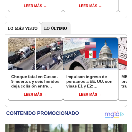
Reniec?
fuiste elegido miembro
LEER MÁS
LEER MÁS
de mesa para este 4 de
octubre en el link oficial
de la ONPE
LO MÁS VISTO
LO ÚLTIMO
Choque fatal en Cusco:
Impulsan ingreso de
MEF 
9 muertos y seis heridos
peruanos a EE. UU. con
prop
deja colisión entre
visas E1 y E2:
trasl
minivan y camión en
emprendedores y
no se
LEER MÁS
LEER MÁS
Espinar
pymes serían los más
“Lune
beneficiados