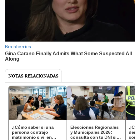
NOTAS RELACIONADAS
¿Cómo saber si una
Elecciones Regionales
¿Cóm
persona contrajo
y Municipales 2026:
denun
matrimonio civil en
consulta con tu DNI si
con 