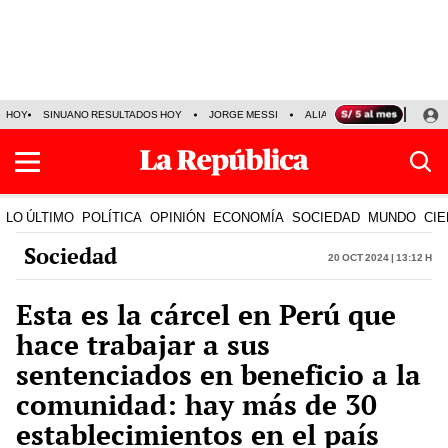
HOY
SINUANO RESULTADOS HOY
JORGE MESSI
ALIANZA LIMA VS SPORT BO
LO ÚLTIMO
POLÍTICA
OPINIÓN
ECONOMÍA
SOCIEDAD
MUNDO
CIE
Sociedad
20 Oct 2024 | 13:12 h
Esta es la cárcel en Perú que
hace trabajar a sus
sentenciados en beneficio a la
comunidad: hay más de 30
establecimientos en el país