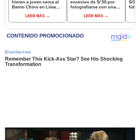
hieren a joven cerca al
excesivo de S/ 50 por
S/14.
Barrio Chino en Lima
fotografiarse con una
fútbo
Cercado: un
alpaca en Cusco y
se ne
LEER MÁS
LEER MÁS
sospechoso detenido
Serenazgo recuperó el
Indec
dinero
empr
19.0