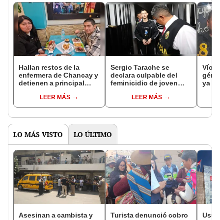
Hallan restos de la
Sergio Tarache se
Vícti
enfermera de Chancay y
declara culpable del
géner
detienen a principal
feminicidio de joven
ya s
sospechoso
Katherine Gómez
femin
LEER MÁS
LEER MÁS
LO MÁS VISTO
LO ÚLTIMO
Asesinan a cambista y
Turista denunció cobro
Usuar