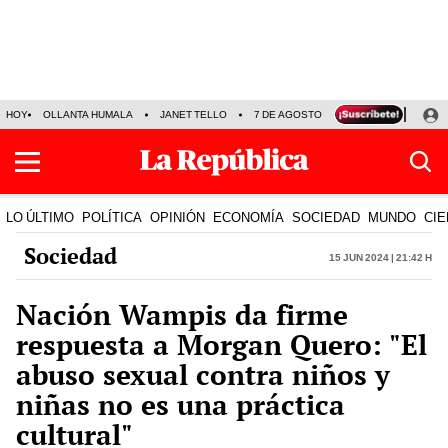
HOY
OLLANTA HUMALA
JANET TELLO
7 DE AGOSTO
TINKA RESULTADOS
LO ÚLTIMO
POLÍTICA
OPINIÓN
ECONOMÍA
SOCIEDAD
MUNDO
CIE
Sociedad
15 Jun 2024 | 21:42 h
Nación Wampis da firme
respuesta a Morgan Quero: "El
abuso sexual contra niños y
niñas no es una práctica
cultural"