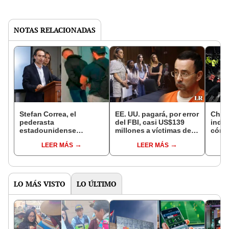
NOTAS RELACIONADAS
Stefan Correa, el
EE. UU. pagará, por error
Cho 
pederasta
del FBI, casi US$139
indig
estadounidense
millones a víctimas de
cómo 
DENUNCIADO por
médico que abusó de
surco
LEER MÁS
LEER MÁS
abuso sexual
gimnastas
un br
infantil en Colombia
LO MÁS VISTO
LO ÚLTIMO