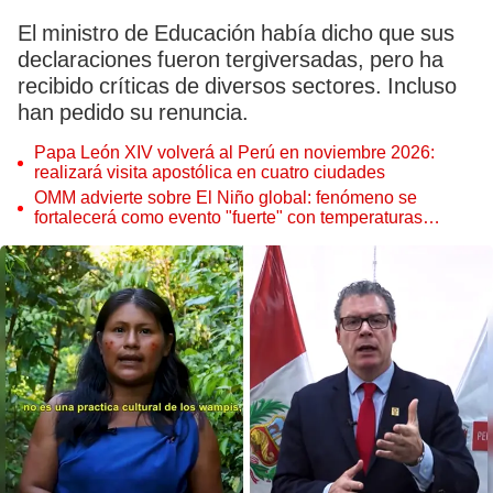
El ministro de Educación había dicho que sus
declaraciones fueron tergiversadas, pero ha
recibido críticas de diversos sectores. Incluso
han pedido su renuncia.
Papa León XIV volverá al Perú en noviembre 2026:
realizará visita apostólica en cuatro ciudades
OMM advierte sobre El Niño global: fenómeno se
fortalecerá como evento "fuerte" con temperaturas
récord este 2026