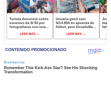
Turista denunció cobro
Usuaria ganó casi
Jocke
excesivo de S/ 50 por
S/14.850 en apuesta de
manti
fotografiarse con una
fútbol, pero DoradoBet
falta
alpaca en Cusco y
se negó a pagar:
¿desd
LEER MÁS
LEER MÁS
Serenazgo recuperó el
Indecopi multó a la
el ce
dinero
empresa con más de S/
19.000